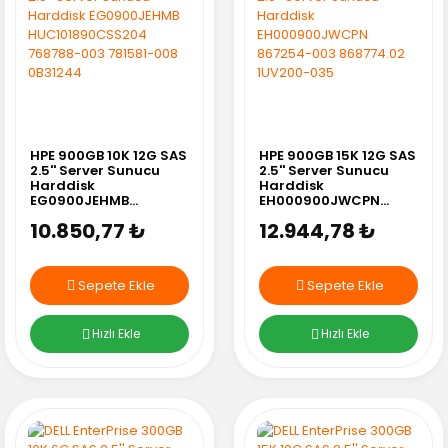
HPE 900GB 10K 12G SAS
HPE 900GB 15K 12G SAS
2.5'' Server Sunucu
2.5'' Server Sunucu
Harddisk
Harddisk
EG0900JEHMB
EH000900JWCPN
HUC101890CSS204
867254-003
10.850,77 ₺
12.944,78 ₺
768788-003 781581-
868774.02 1UV200-035
008 0B31244
Sepete Ekle
Sepete Ekle
Hızlı Ekle
Hızlı Ekle