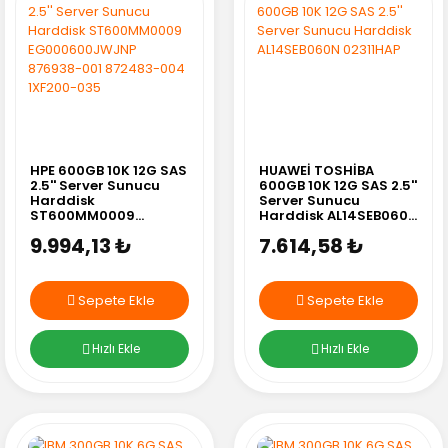
HPE 600GB 10K 12G SAS
HUAWEİ TOSHİBA
2.5'' Server Sunucu
600GB 10K 12G SAS 2.5''
Harddisk
Server Sunucu
ST600MM0009
Harddisk AL14SEB060N
EG000600JWJNP
02311HAP
9.994,13 ₺
7.614,58 ₺
876938-001 872483-
004 1XF200-035
Sepete Ekle
Sepete Ekle
Hızlı Ekle
Hızlı Ekle