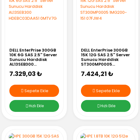
DELL EnterPrise 300GB
DELL EnterPrise 300GB
10K 6G SAS 2.5'' Server
15K 12G SAS 2.5'' Server
Sunucu Harddisk
Sunucu Harddisk
AL13SEB300
ST300MP0005
HDEBC03DAA51
1MG200-151 07FJW4
7.329,03 ₺
7.424,21 ₺
0MTV7G
Sepete Ekle
Sepete Ekle
Hızlı Ekle
Hızlı Ekle