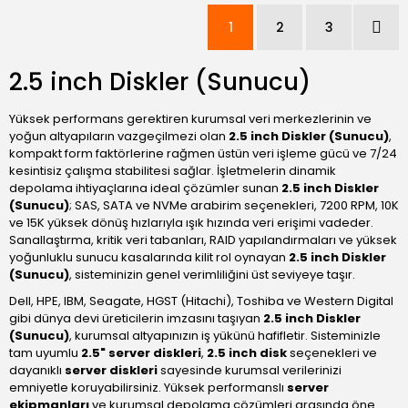
1
2
3
2.5 inch Diskler (Sunucu)
Yüksek performans gerektiren kurumsal veri merkezlerinin ve
yoğun altyapıların vazgeçilmezi olan
2.5 inch Diskler (Sunucu)
,
kompakt form faktörlerine rağmen üstün veri işleme gücü ve 7/24
kesintisiz çalışma stabilitesi sağlar. İşletmelerin dinamik
depolama ihtiyaçlarına ideal çözümler sunan
2.5 inch Diskler
(Sunucu)
; SAS, SATA ve NVMe arabirim seçenekleri, 7200 RPM, 10K
ve 15K yüksek dönüş hızlarıyla ışık hızında veri erişimi vadeder.
Sanallaştırma, kritik veri tabanları, RAID yapılandırmaları ve yüksek
yoğunluklu sunucu kasalarında kilit rol oynayan
2.5 inch Diskler
(Sunucu)
, sisteminizin genel verimliliğini üst seviyeye taşır.
Dell, HPE, IBM, Seagate, HGST (Hitachi), Toshiba ve Western Digital
gibi dünya devi üreticilerin imzasını taşıyan
2.5 inch Diskler
(Sunucu)
, kurumsal altyapınızın iş yükünü hafifletir. Sisteminizle
tam uyumlu
2.5" server diskleri
,
2.5 inch disk
seçenekleri ve
dayanıklı
server diskleri
sayesinde kurumsal verilerinizi
emniyetle koruyabilirsiniz. Yüksek performanslı
server
ekipmanları
ve kurumsal depolama çözümleri arasında öne