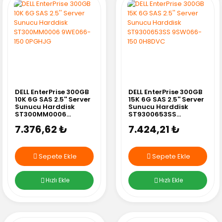
DELL EnterPrise 300GB
DELL EnterPrise 300GB
10K 6G SAS 2.5'' Server
15K 6G SAS 2.5'' Server
Sunucu Harddisk
Sunucu Harddisk
ST300MM0006
ST9300653SS
9WE066-150 0PGHJG
9SW066-150 0H8DVC
7.376,62 ₺
7.424,21 ₺
Sepete Ekle
Sepete Ekle
Hızlı Ekle
Hızlı Ekle