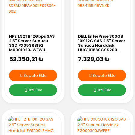
HPE 1.92TB 12Gbps SAS
DELL EnterPrise 300GB
2.5'' Server Sunucu
10K 12G SAS 2.5'' Server
SSD PX05SRB192
Sunucu Harddisk
M0001920JWFWU
HUC101830CSS200
SDFAM01EAA001
0B34155 05VNKK
52.350,21 ₺
7.329,03 ₺
P07306-002
Sepete Ekle
Sepete Ekle
Hızlı Ekle
Hızlı Ekle