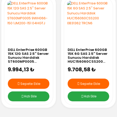
DELL EnterPrise 600GB
DELL EnterPrise 600GB
15K 12G SAS 2.5'' Server
15K 6G SAS 2.5'' Server
Sunucu Harddisk
Sunucu Harddisk
ST600MP0005
HUC156060CSS200
9WH066-150 1JM200-
0B31362 TRCN6
9.994,13 ₺
9.708,58 ₺
151 04HGTJ
Sepete Ekle
Sepete Ekle
Hızlı Ekle
Hızlı Ekle