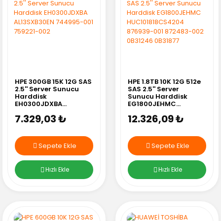
HPE 300GB 15K 12G SAS
HPE 1.8TB 10K 12G 512e
2.5'' Server Sunucu
SAS 2.5'' Server
Harddisk
Sunucu Harddisk
EH0300JDXBA
EG1800JEHMC
AL13SXB30EN 744995-
HUC101818CS4204
7.329,03 ₺
12.326,09 ₺
001 759221-002
876939-001 872483-
002 0B31246 0B31877
Sepete Ekle
Sepete Ekle
Hızlı Ekle
Hızlı Ekle