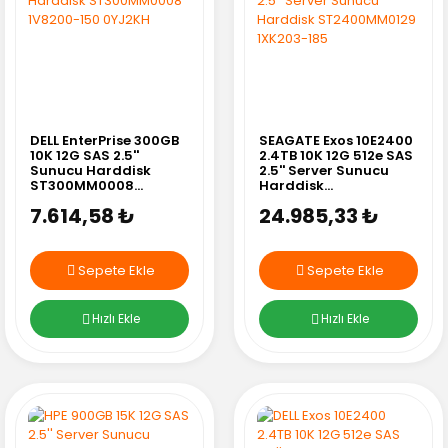
DELL EnterPrise 300GB
SEAGATE Exos 10E2400
10K 12G SAS 2.5''
2.4TB 10K 12G 512e SAS
Sunucu Harddisk
2.5'' Server Sunucu
ST300MM0008
Harddisk
1V8200-150 0YJ2KH
ST2400MM0129
7.614,58 ₺
24.985,33 ₺
1XK203-185
Sepete Ekle
Sepete Ekle
Hızlı Ekle
Hızlı Ekle