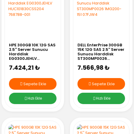
HPE 300GB 10K 12G SAS
DELL EnterPrise 300GB
2.5'' Server Sunucu
15K 12G SAS 2.5'' Server
Harddisk
Sunucu Harddisk
EG0300JEHLV
ST300MP0026
HUC101830CSS204
1MG200-151 07FJW4
7.424,21 ₺
7.566,98 ₺
768788-001
Sepete Ekle
Sepete Ekle
Hızlı Ekle
Hızlı Ekle