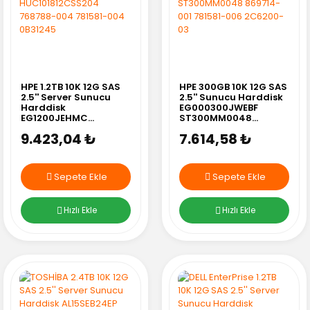
HPE 1.2TB 10K 12G SAS
HPE 300GB 10K 12G SAS
2.5'' Server Sunucu
2.5'' Sunucu Harddisk
Harddisk
EG000300JWEBF
EG1200JEHMC
ST300MM0048
HUC101812CSS204
869714-001 781581-
9.423,04 ₺
7.614,58 ₺
768788-004 781581-
006 2C6200-03
004 0B31245
Sepete Ekle
Sepete Ekle
Hızlı Ekle
Hızlı Ekle