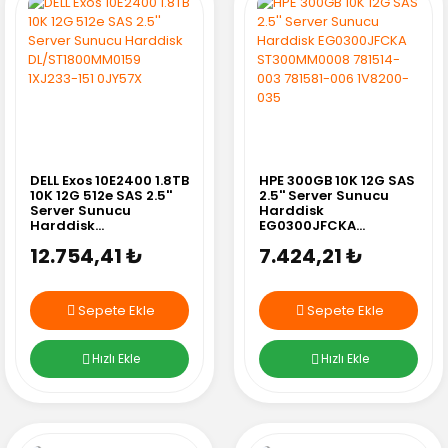
DELL Exos 10E2400 1.8TB
HPE 300GB 10K 12G SAS
10K 12G 512e SAS 2.5''
2.5'' Server Sunucu
Server Sunucu
Harddisk
Harddisk
EG0300JFCKA
DL/ST1800MM0159
ST300MM0008
12.754,41 ₺
7.424,21 ₺
1XJ233-151 0JY57X
781514-003 781581-
006 1V8200-035
Sepete Ekle
Sepete Ekle
Hızlı Ekle
Hızlı Ekle