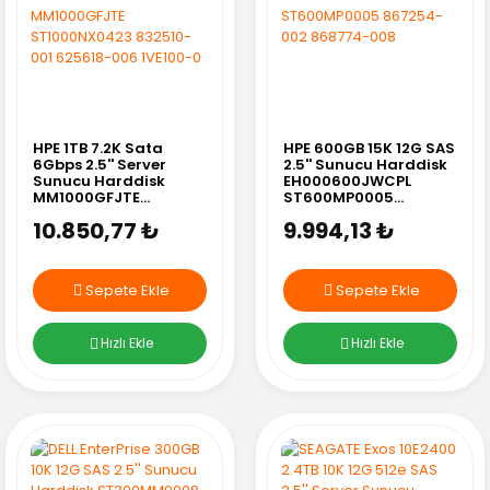
HPE 1TB 7.2K Sata
HPE 600GB 15K 12G SAS
6Gbps 2.5'' Server
2.5'' Sunucu Harddisk
Sunucu Harddisk
EH000600JWCPL
MM1000GFJTE
ST600MP0005
ST1000NX0423
867254-002 868774-
10.850,77 ₺
9.994,13 ₺
832510-001 625618-
008
006 1VE100-0
Sepete Ekle
Sepete Ekle
Hızlı Ekle
Hızlı Ekle