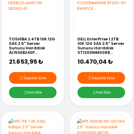
TOSHİBA 2.4TB 10K 12G
DELL EnterPrise 1.2TB
SAS 2.5'' Server
10K 12G SAS 2.5'' Server
Sunucu Harddisk
Sunucu Harddisk
AL15SEB24EP
ST1200MM0088
HDEBL20JAA51 58-
1FF200-151 0WXPCX
21.653,95 ₺
10.470,04 ₺
100262-01
Sepete Ekle
Sepete Ekle
Hızlı Ekle
Hızlı Ekle