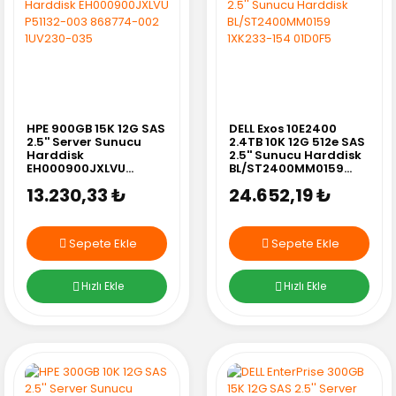
HPE 900GB 15K 12G SAS
DELL Exos 10E2400
2.5'' Server Sunucu
2.4TB 10K 12G 512e SAS
Harddisk
2.5'' Sunucu Harddisk
EH000900JXLVU
BL/ST2400MM0159
P51132-003 868774-
1XK233-154 01D0F5
13.230,33 ₺
24.652,19 ₺
002 1UV230-035
Sepete Ekle
Sepete Ekle
Hızlı Ekle
Hızlı Ekle