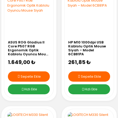
ASUS ROG Gladius II
HP M10 1000dpi USB
Core P507 RGB
Kablolu Optik Mouse
Ergonomik Optik
Siyah – Model
Kablolu Oyuncu Mouse
6CB81PA
Siyah
1.649,00 ₺
261,85 ₺
Sepete Ekle
Sepete Ekle
Hızlı Ekle
Hızlı Ekle