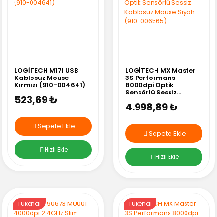
LOGİTECH M171 USB
LOGİTECH MX Master
Kablosuz Mouse
3S Performans
Kırmızı (910-004641)
8000dpi Optik
Sensörlü Sessiz
523,69 ₺
Kablosuz Mouse Siyah
4.998,89 ₺
(910-006565)
Sepete Ekle
Sepete Ekle
Hızlı Ekle
Hızlı Ekle
Tükendi
Tükendi