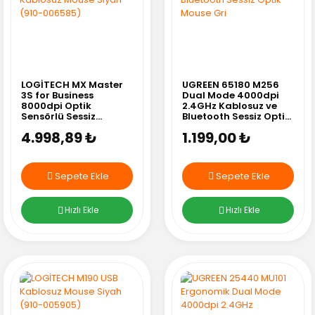
LOGİTECH MX Master
UGREEN 65180 M256
3S for Business
Dual Mode 4000dpi
8000dpi Optik
2.4GHz Kablosuz ve
Sensörlü Sessiz
Bluetooth Sessiz Optik
Kablosuz Mouse Siyah
Mouse Gri
4.998,89 ₺
1.199,00 ₺
(910-006585)
Sepete Ekle
Sepete Ekle
Hızlı Ekle
Hızlı Ekle