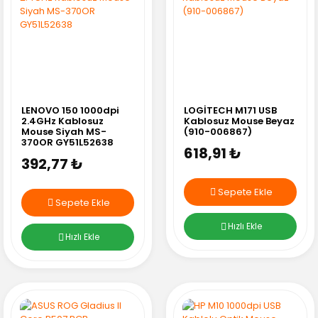
LENOVO 150 1000dpi
LOGİTECH M171 USB
2.4GHz Kablosuz
Kablosuz Mouse Beyaz
Mouse Siyah MS-
(910-006867)
370OR GY51L52638
618,91 ₺
392,77 ₺
Sepete Ekle
Sepete Ekle
Hızlı Ekle
Hızlı Ekle