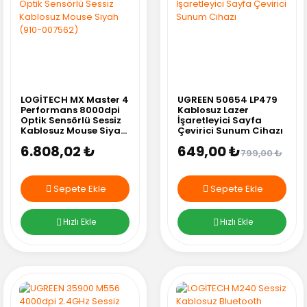
LOGİTECH MX Master 4
UGREEN 50654 LP479
Performans 8000dpi
Kablosuz Lazer
Optik Sensörlü Sessiz
İşaretleyici Sayfa
Kablosuz Mouse Siyah
Çevirici Sunum Cihazı
(910-007562)
6.808,02 ₺
649,00 ₺
799,00 ₺
Sepete Ekle
Sepete Ekle
Hızlı Ekle
Hızlı Ekle