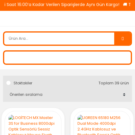
aat 16:00’a Kadar Verilen Siparişlerde Aynı Gün Kargo! 🚚 Tüm Ü
Toplam 39 ürün
Stoktakiler