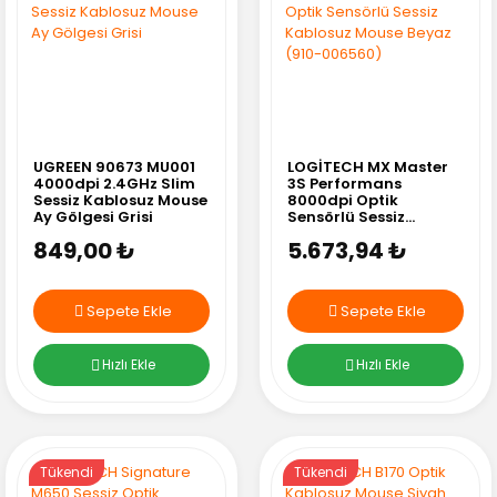
UGREEN 90673 MU001
LOGİTECH MX Master
4000dpi 2.4GHz Slim
3S Performans
Sessiz Kablosuz Mouse
8000dpi Optik
Ay Gölgesi Grisi
Sensörlü Sessiz
Kablosuz Mouse Beyaz
849,00 ₺
5.673,94 ₺
(910-006560)
Sepete Ekle
Sepete Ekle
Hızlı Ekle
Hızlı Ekle
Tükendi
Tükendi