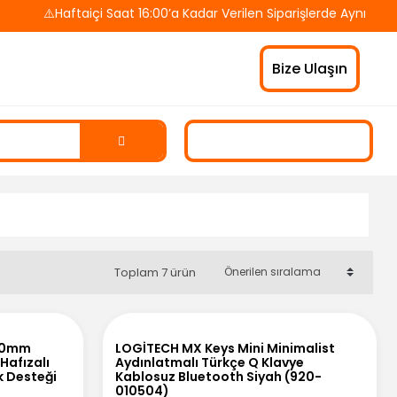
⚠️Haftaiçi Saat 16:00’a Kadar Verilen Siparişlerde Aynı Gün 
Bize Ulaşın
Toplam 7 ürün
x70mm
LOGİTECH MX Keys Mini Minimalist
 Hafızalı
Aydınlatmalı Türkçe Q Klavye
k Desteği
Kablosuz Bluetooth Siyah (920-
010504)