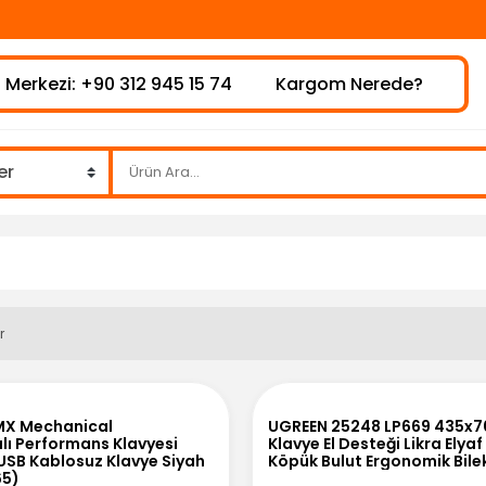
 Merkezi: +90 312 945 15 74
Kargom Nerede?
r
MX Mechanical
UGREEN 25248 LP669 435
lı Performans Klavyesi
Klavye El Desteği Likra Elyaf
 USB Kablosuz Klavye Siyah
Köpük Bulut Ergonomik Bile
65)