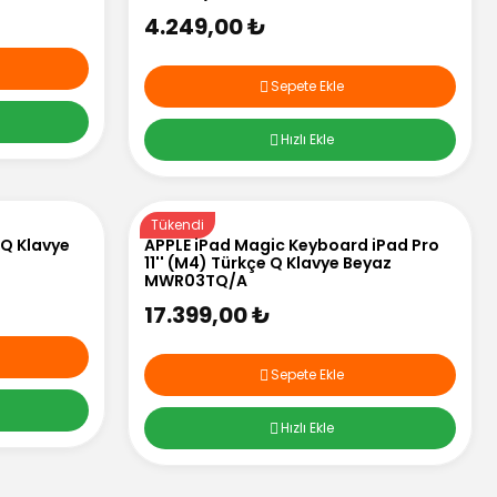
4.249,00 ₺
Sepete Ekle
Hızlı Ekle
Tükendi
 Q Klavye
APPLE iPad Magic Keyboard iPad Pro
11'' (M4) Türkçe Q Klavye Beyaz
MWR03TQ/A
17.399,00 ₺
Sepete Ekle
Hızlı Ekle