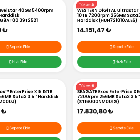
Tükendi
avelstar 40GB 5400rpm
WESTERN DİGİTAL Ultrastar
 Harddisk
10TB 7200rpm 256MB Sata3 
G9AT00 39T2521
Harddisk (HUH721010ALE6)
0 ₺
14.151,47 ₺
Sepete Ekle
Sepete Ekle
Hızlı Ekle
Hızlı Ekle
Tükendi
os™ EnterPrise X18 18TB
SEAGATE Exos EnterPrise X1
6MB Sata3 3.5'' Harddisk
7200rpm 256MB Sata3 3.5''
M000J)
(ST16000NM001G)
7 ₺
17.830,80 ₺
Sepete Ekle
Sepete Ekle