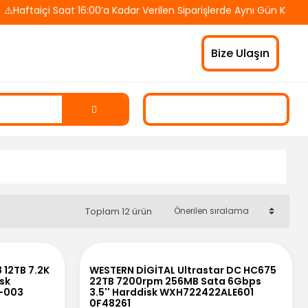
aftaiçi Saat 16:00’a Kadar Verilen Siparişlerde Aynı Gün Kargo!
Bize Ulaşın
Toplam 12 ürün
 12TB 7.2K
WESTERN DİGİTAL Ultrastar DC HC675
isk
22TB 7200rpm 256MB Sata 6Gbps
-003
3.5'' Harddisk WXH722422ALE601
0F48261