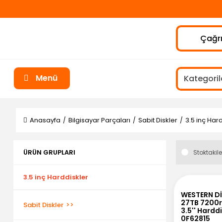
Çağrı
Menü
Anasayfa
Bilgisayar Parçaları
Sabit Diskler
3.5 inç Har
ÜRÜN GRUPLARI
Stoktakile
3.5 inç Harddiskler
WESTERN Dİ
27TB 7200
Sabit Diskler
3.5'' Hard
0F62815