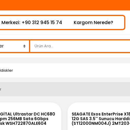
⚠️H
 Merkezi: +90 312 945 15 74
Kargom Nerede?
ddiskler
r
GİTAL Ultrastar DC HC680
SEAGATE Exos EnterPrise X18
rpm 256MB Sata 6Gbps
12G SAS 3.5'' Sunucu Hardd
disk WSH722870ALE604
(ST12000NM004J) 2MT203