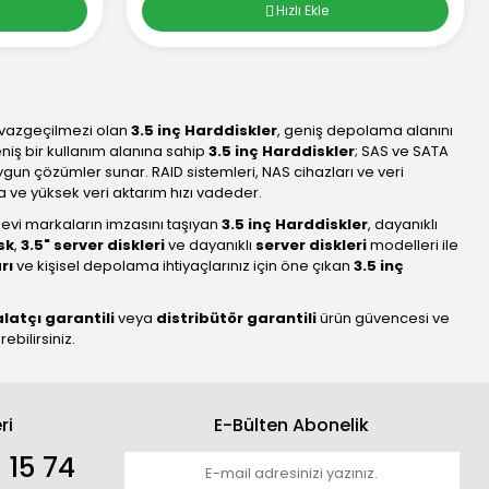
Hızlı Ekle
 vazgeçilmezi olan
3.5 inç Harddiskler
, geniş depolama alanını
niş bir kullanım alanına sahip
3.5 inç Harddiskler
; SAS ve SATA
gun çözümler sunar. RAID sistemleri, NAS cihazları ve veri
ma ve yüksek veri aktarım hızı vadeder.
devi markaların imzasını taşıyan
3.5 inç Harddiskler
, dayanıklı
sk
,
3.5" server diskleri
ve dayanıklı
server diskleri
modelleri ile
rı
ve kişisel depolama ihtiyaçlarınız için öne çıkan
3.5 inç
alatçı garantili
veya
distribütör garantili
ürün güvencesi ve
bilirsiniz.
ri
E-Bülten Abonelik
 15 74