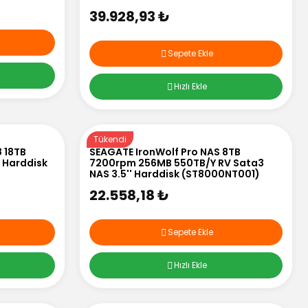
39.928,93 ₺
Sepete Ekle
Hızlı Ekle
Tükendi
8 18TB
SEAGATE IronWolf Pro NAS 8TB
 Harddisk
7200rpm 256MB 550TB/Y RV Sata3
NAS 3.5'' Harddisk (ST8000NT001)
22.558,18 ₺
Sepete Ekle
Hızlı Ekle