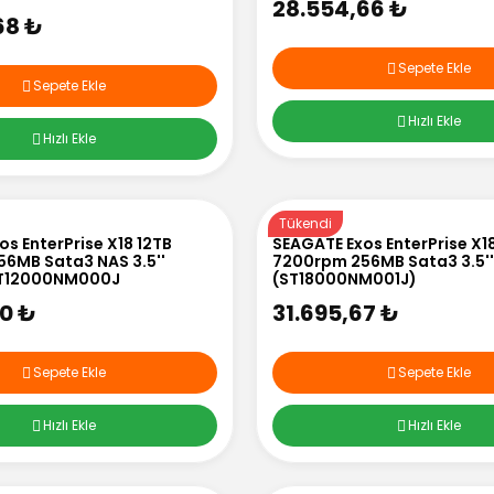
28.554,66 ₺
68 ₺
Sepete Ekle
Sepete Ekle
Hızlı Ekle
Hızlı Ekle
Tükendi
s EnterPrise X18 12TB
SEAGATE Exos EnterPrise X1
6MB Sata3 NAS 3.5''
7200rpm 256MB Sata3 3.5''
ST12000NM000J
(ST18000NM001J)
00 ₺
31.695,67 ₺
Sepete Ekle
Sepete Ekle
Hızlı Ekle
Hızlı Ekle