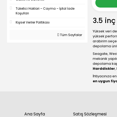
Tüketici Haklari – Cayma – İptal İade
Koşulları
3.5 inç
Kişisel Veriler Politikası
Yüksek veri de
Tüm Sayfalar
yüksek perform
arabirim seçen
depolama ünit
Seagate, Weste
mekanik yapıla
depolama kapa
Harddiskler
,
İhtiyacınıza e
en uygun fiy
Ana Sayfa
Satış Sözleşmesi