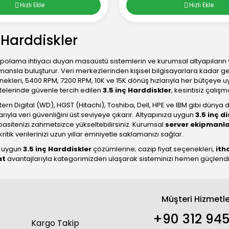
Hızlı Ekle
Hızlı Ekle
 Harddiskler
polama ihtiyacı duyan masaüstü sistemlerin ve kurumsal altyapıların
ansla buluşturur. Veri merkezlerinden kişisel bilgisayarlara kadar ge
ekleri, 5400 RPM, 7200 RPM, 10K ve 15K dönüş hızlarıyla her bütçeye uy
elerinde güvenle tercih edilen
3.5 inç Harddiskler
, kesintisiz çalış
rn Digital (WD), HGST (Hitachi), Toshiba, Dell, HPE ve IBM gibi dünya 
rıyla veri güvenliğini üst seviyeye çıkarır. Altyapınıza uygun
3.5 inç di
sitenizi zahmetsizce yükseltebilirsiniz. Kurumsal
server ekipmanla
 kritik verilerinizi uzun yıllar emniyetle saklamanızı sağlar.
n uygun
3.5 inç Harddiskler
çözümlerine; cazip fiyat seçenekleri,
ith
at
avantajlarıyla kategorimizden ulaşarak sisteminizi hemen güçlendire
Müşteri Hizmetle
+90 312 945
Kargo Takip