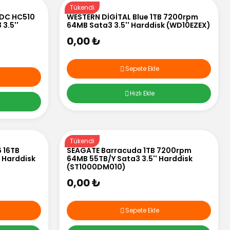
Tükendi
 DC HC510
WESTERN DİGİTAL Blue 1TB 7200rpm
3.5''
64MB Sata3 3.5'' Harddisk (WD10EZEX)
0,00 ₺
Sepete Ekle
Hızlı Ekle
Tükendi
6 16TB
SEAGATE Barracuda 1TB 7200rpm
 Harddisk
64MB 55TB/Y Sata3 3.5'' Harddisk
(ST1000DM010)
0,00 ₺
Sepete Ekle