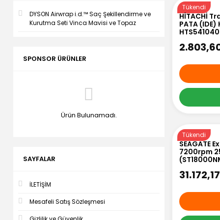
Tükendi
DYSON Airwrap i.d.™ Saç Şekillendirme ve
HİTACHİ Tr
Kurutma Seti Vinca Mavisi ve Topaz
PATA (IDE)
HTS541040
2.803,6
SPONSOR ÜRÜNLER
Ürün Bulunamadı.
Tükendi
SEAGATE Ex
7200rpm 25
SAYFALAR
(ST18000N
31.172,1
İLETİŞİM
Mesafeli Satış Sözleşmesi
Gizlilik ve Güvenlik