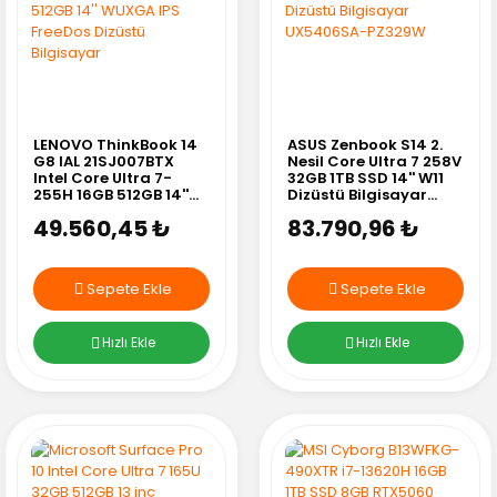
LENOVO ThinkBook 14
ASUS Zenbook S14 2.
G8 IAL 21SJ007BTX
Nesil Core Ultra 7 258V
Intel Core Ultra 7-
32GB 1TB SSD 14'' W11
255H 16GB 512GB 14''
Dizüstü Bilgisayar
WUXGA IPS FreeDos
UX5406SA-PZ329W
49.560,45 ₺
83.790,96 ₺
Dizüstü Bilgisayar
Sepete Ekle
Sepete Ekle
Hızlı Ekle
Hızlı Ekle