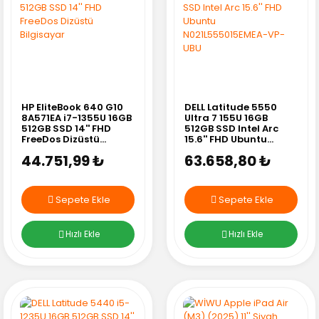
HP EliteBook 640 G10
DELL Latitude 5550
8A571EA i7-1355U 16GB
Ultra 7 155U 16GB
512GB SSD 14'' FHD
512GB SSD Intel Arc
FreeDos Dizüstü
15.6'' FHD Ubuntu
Bilgisayar
N021L555015EMEA-VP-
44.751,99 ₺
63.658,80 ₺
UBU
Sepete Ekle
Sepete Ekle
Hızlı Ekle
Hızlı Ekle