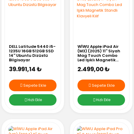
DELL Latitude 5440 i5-
WİWU Apple iPad Air
1235U 16GB 512GB SSD
(M3) (2025) 11'' Siyah
14'' Ubuntu Dizüstü
Mag Touch Combo
Bilgisayar
Led Işıklı Magnetik
Standlı Klavyeli Kılıf
39.991,14 ₺
2.499,00 ₺
Sepete Ekle
Sepete Ekle
Hızlı Ekle
Hızlı Ekle