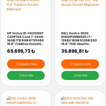
HP Victus 15-FA2015NT
DELL Vostro 3530
C03P7EA Core 7-240H
N1601PVNB3530 i7-
16GB 1TB 8GB RTX5060
1355U 16GB 512GB SSD
15.6'' FreeDos Dizüstü
15.6'' FHD Ubuntu
Bilgisayar
Dizüstü Bilgisayar
65.699,73 ₺
35.896,81 ₺
Sepete Ekle
Sepete Ekle
Hızlı Ekle
Hızlı Ekle