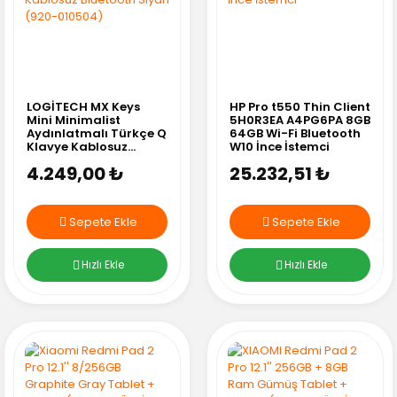
LOGİTECH MX Keys
HP Pro t550 Thin Client
Mini Minimalist
5H0R3EA A4PG6PA 8GB
Aydınlatmalı Türkçe Q
64GB Wi-Fi Bluetooth
Klavye Kablosuz
W10 İnce İstemci
Bluetooth Siyah (920-
4.249,00 ₺
25.232,51 ₺
010504)
Sepete Ekle
Sepete Ekle
Hızlı Ekle
Hızlı Ekle