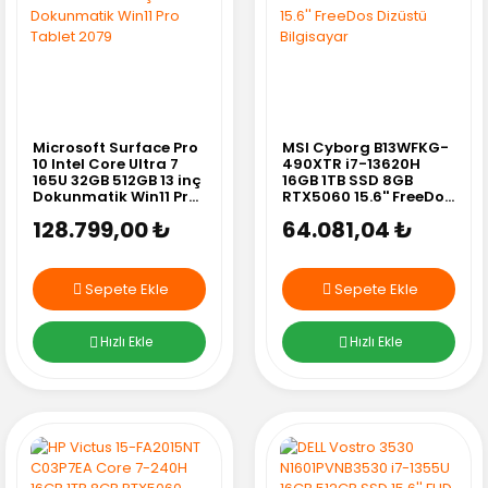
Microsoft Surface Pro
MSI Cyborg B13WFKG-
10 Intel Core Ultra 7
490XTR i7-13620H
165U 32GB 512GB 13 inç
16GB 1TB SSD 8GB
Dokunmatik Win11 Pro
RTX5060 15.6'' FreeDos
Tablet 2079
Dizüstü Bilgisayar
128.799,00 ₺
64.081,04 ₺
Sepete Ekle
Sepete Ekle
Hızlı Ekle
Hızlı Ekle