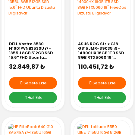
DELL Vostro 3530
ASUS ROG Strix G18
N1601PVNB3530U i7-
G815JMR-S9035 i9-
1355U 8GB 512GB SSD
14900HX 16GB 1TB SSD
15.6'' FHD Ubuntu
8GB RTX5060 18''
Dizüstü Bilgisayar
FreeDos Dizüstü
32.849,87 ₺
110.451,72 ₺
Bilgisayar
Sepete Ekle
Sepete Ekle
Hızlı Ekle
Hızlı Ekle