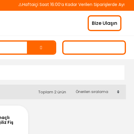
⚠️Haftaiçi Saat 16:00’a Kadar Verilen Siparişlerde Aynı G
Bize Ulaşın
Toplam 2 ürün
açlı
liz Fiş