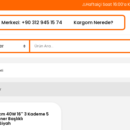
⚠️Haftaiçi Saat 16:00’a Ka
 Merkezi: +90 312 945 15 74
Kargom Nerede?
ri
r
0cm 40W 16'' 3 Kademe 5
er Başlıklı
Siyah