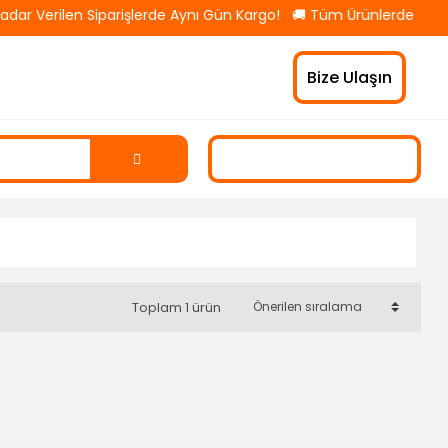
dar Verilen Siparişlerde Aynı Gün Kargo! 🚚 Tüm Ürünlerde Ücrets
Bize Ulaşın
Toplam 1 ürün