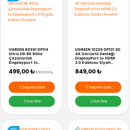
UGREEN 80391 DP114
UGREEN 10239 DP101 3D
Ultra HD 8K 60Hz
4K Görüntü Desteği
Çözünürlük
DisplayPort to HDMI
Displayport to
2.0 Kablosu Siyah
Displayport 1.4 Örgülü
1.5metre
499,00 ₺
849,00 ₺
Kablo 1.5metre
899,00 ₺
Sepete Ekle
Sepete Ekle
Hızlı Ekle
Hızlı Ekle
%10