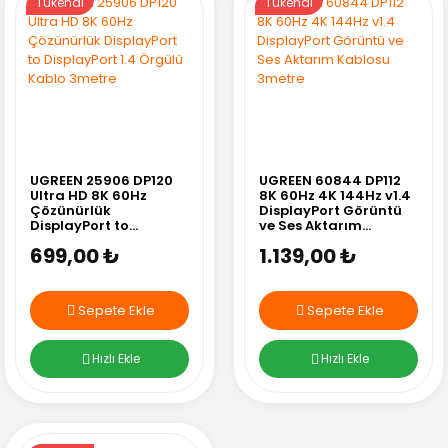
Tükendi
Tükendi
UGREEN 25906 DP120
UGREEN 60844 DP112
Ultra HD 8K 60Hz
8K 60Hz 4K 144Hz v1.4
Çözünürlük
DisplayPort Görüntü
DisplayPort to
ve Ses Aktarım
DisplayPort 1.4 Örgülü
Kablosu 3metre
699,00 ₺
1.139,00 ₺
Kablo 3metre
Sepete Ekle
Sepete Ekle
Hızlı Ekle
Hızlı Ekle