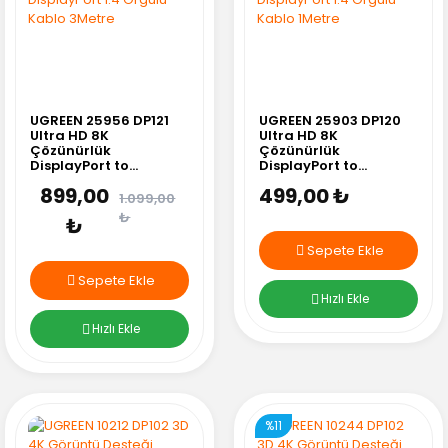
UGREEN 25956 DP121
UGREEN 25903 DP120
Ultra HD 8K
Ultra HD 8K
Çözünürlük
Çözünürlük
DisplayPort to
DisplayPort to
DisplayPort 1.4 Örgülü
DisplayPort 1.4 Örgülü
899,00
499,00 ₺
Kablo 3Metre
Kablo 1Metre
1.099,00
₺
₺
Sepete Ekle
Sepete Ekle
Hızlı Ekle
Hızlı Ekle
%11