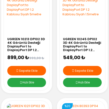
UGREEN 10213 DP102 3D
UGREEN 10245 DP102
4K Görüntü Desteği
3D 4K Görüntü Desteği
DisplayPort to
DisplayPort to
DisplayPort DP 1.2
DisplayPort DP 1.2
Kablosu Siyah 5metre
Kablosu Siyah
899,00 ₺
549,00 ₺
1.5metre
999,00 ₺
Sepete Ekle
Sepete Ekle
Hızlı Ekle
Hızlı Ekle
%20