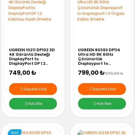
UGREEN 10211 DP102 3D
UGREEN 80393 DP114
4K Görüntü Desteği
Ultra HD 8K 60Hz
DisplayPort to
Çözünürlük
DisplayPort DP 1.2
Displayport to
Kablosu Siyah 2metre
Displayport 1.4 Örgülü
749,00 ₺
799,00 ₺
Kablo 3metre
999,00 ₺
Sepete Ekle
Sepete Ekle
Hızlı Ekle
Hızlı Ekle
%44