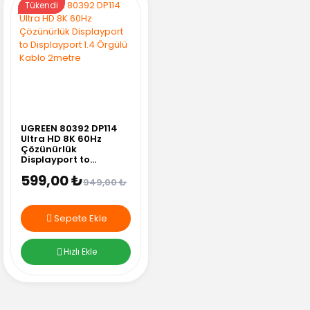
%37
Tükendi
UGREEN 80392 DP114
Ultra HD 8K 60Hz
Çözünürlük
Displayport to
Displayport 1.4 Örgülü
599,00 ₺
Kablo 2metre
949,00 ₺
Sepete Ekle
Hızlı Ekle