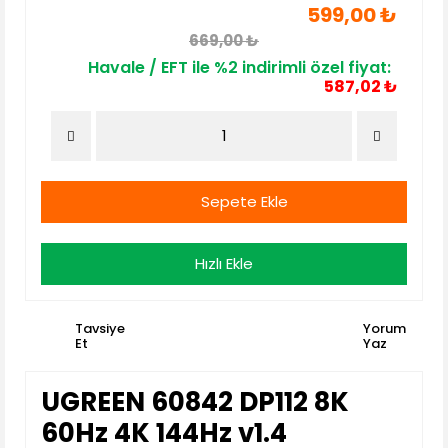
599,00 ₺
669,00 ₺
Havale / EFT ile %2 indirimli özel fiyat:
587,02 ₺
Sepete Ekle
Hızlı Ekle
Tavsiye
Yorum
Et
Yaz
UGREEN 60842 DP112 8K
60Hz 4K 144Hz v1.4