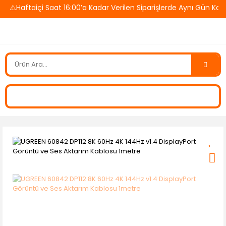
⚠️Haftaiçi Saat 16:00’a Kadar Verilen Siparişlerde Aynı Gün Kar