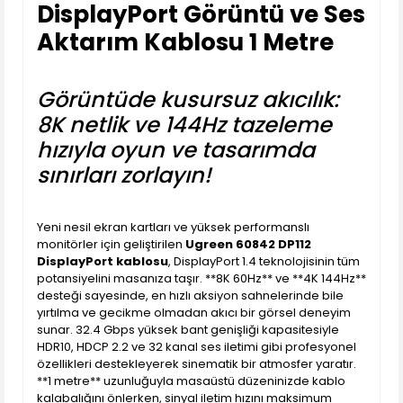
DisplayPort Görüntü ve Ses
Aktarım Kablosu 1 Metre
Görüntüde kusursuz akıcılık:
8K netlik ve 144Hz tazeleme
hızıyla oyun ve tasarımda
sınırları zorlayın!
Yeni nesil ekran kartları ve yüksek performanslı
monitörler için geliştirilen
Ugreen 60842 DP112
DisplayPort kablosu
, DisplayPort 1.4 teknolojisinin tüm
potansiyelini masanıza taşır. **8K 60Hz** ve **4K 144Hz**
desteği sayesinde, en hızlı aksiyon sahnelerinde bile
yırtılma ve gecikme olmadan akıcı bir görsel deneyim
sunar. 32.4 Gbps yüksek bant genişliği kapasitesiyle
HDR10, HDCP 2.2 ve 32 kanal ses iletimi gibi profesyonel
özellikleri destekleyerek sinematik bir atmosfer yaratır.
**1 metre** uzunluğuyla masaüstü düzeninizde kablo
kalabalığını önlerken, sinyal iletim hızını maksimum