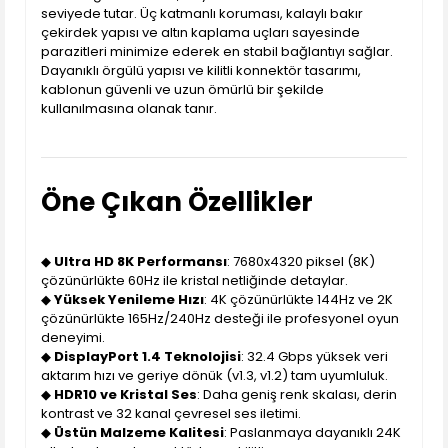
seviyede tutar. Üç katmanlı koruması, kalaylı bakır
çekirdek yapısı ve altın kaplama uçları sayesinde
parazitleri minimize ederek en stabil bağlantıyı sağlar.
Dayanıklı örgülü yapısı ve kilitli konnektör tasarımı,
kablonun güvenli ve uzun ömürlü bir şekilde
kullanılmasına olanak tanır.
Öne Çıkan Özellikler
◆
Ultra HD 8K Performansı
: 7680x4320 piksel (8K)
çözünürlükte 60Hz ile kristal netliğinde detaylar.
◆
Yüksek Yenileme Hızı
: 4K çözünürlükte 144Hz ve 2K
çözünürlükte 165Hz/240Hz desteği ile profesyonel oyun
deneyimi.
◆
DisplayPort 1.4 Teknolojisi
: 32.4 Gbps yüksek veri
aktarım hızı ve geriye dönük (v1.3, v1.2) tam uyumluluk.
◆
HDR10 ve Kristal Ses
: Daha geniş renk skalası, derin
kontrast ve 32 kanal çevresel ses iletimi.
◆
Üstün Malzeme Kalitesi
: Paslanmaya dayanıklı 24K