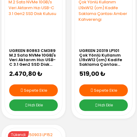
UGREEN 80863 CM389
UGREEN 20319 LP101
M.2 Sata NVMe 10GB/s
Çok Yönlü Kullanım
Veri Aktarım Hızı USB-
L19xW12 (cm) Kadife
C 3.1 Gen2 SSD Disk
Saklama Çantası
Kutusu
Amber Kahverengi
2.470,80 ₺
519,00 ₺
Sepete Ekle
Sepete Ekle
Hızlı Ekle
Hızlı Ekle
Tükendi