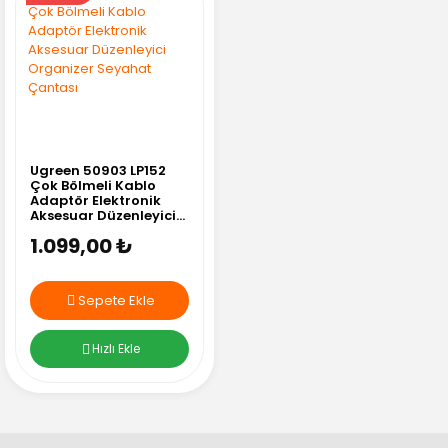
Ugreen 50903 LP152
Çok Bölmeli Kablo
Adaptör Elektronik
Aksesuar Düzenleyici
Organizer Seyahat
1.099,00 ₺
Çantası
Sepete Ekle
Hızlı Ekle