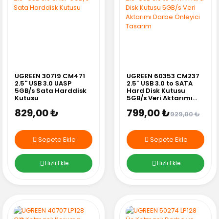
UGREEN 30719 CM471
UGREEN 60353 CM237
2.5'' USB 3.0 UASP
2.5¨ USB 3.0 to SATA
5GB/s Sata Harddisk
Hard Disk Kutusu
Kutusu
5GB/s Veri Aktarımı
Darbe Önleyici
829,00 ₺
799,00 ₺
Tasarım
929,00 ₺
Sepete Ekle
Sepete Ekle
Hızlı Ekle
Hızlı Ekle