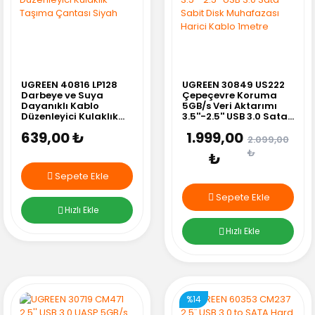
UGREEN 40816 LP128
UGREEN 30849 US222
Darbeye ve Suya
Çepeçevre Koruma
Dayanıklı Kablo
5GB/s Veri Aktarımı
Düzenleyici Kulaklık
3.5''-2.5'' USB 3.0 Sata
Taşıma Çantası Siyah
Sabit Disk Muhafazası
639,00 ₺
1.999,00
Harici Kablo 1metre
2.099,00
₺
₺
Sepete Ekle
Sepete Ekle
Hızlı Ekle
Hızlı Ekle
%14