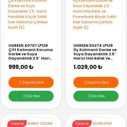
UGREEN 40707 LP128
UGREEN 50274 LP128
Çift Katmanlı Koruma
Üç Katmanlı Darbe ve
Darbe ve Suya
Suya Dayanıklılık 2.5¨
Dayanıklılık 2.5¨ Harici
Harici Harddisk ve
Harddisk Küçük Sabit
Powerbank Büyük
999,00 ₺
1.029,00 ₺
Disk Saklama Çantası
Sabit Disk Saklama
Siyah (S)
Çantası Siyah (L)
Sepete Ekle
Sepete Ekle
Hızlı Ekle
Hızlı Ekle
Tükendi
Tükendi