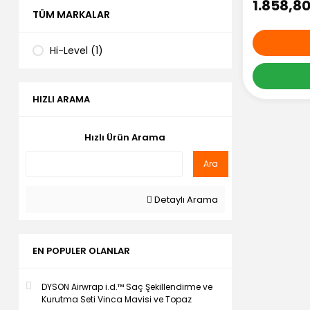
1.858,8
TÜM MARKALAR
Hi-Level (1)
HIZLI ARAMA
Hızlı Ürün Arama
Ara
Detaylı Arama
EN POPULER OLANLAR
DYSON Airwrap i.d.™ Saç Şekillendirme ve
Kurutma Seti Vinca Mavisi ve Topaz