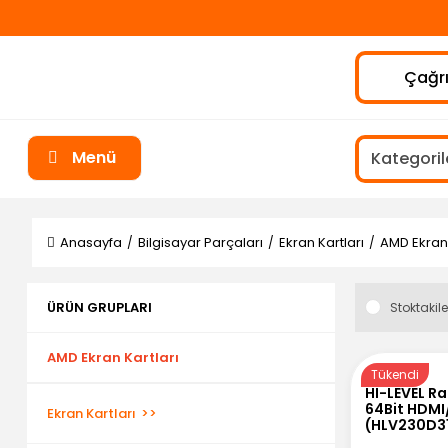
Çağrı
Menü
Anasayfa
Bilgisayar Parçaları
Ekran Kartları
AMD Ekran 
ÜRÜN GRUPLARI
Stoktakile
AMD Ekran Kartları
Tükendi
HI-LEVEL R
64Bit HDM
Ekran Kartları
(HLV230D3