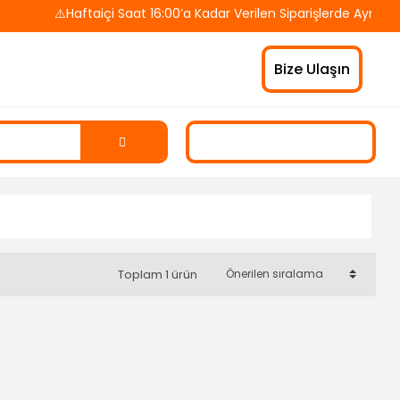
⚠️Haftaiçi Saat 16:00’a Kadar Verilen Siparişlerde Aynı Gü
Bize Ulaşın
Toplam 1 ürün