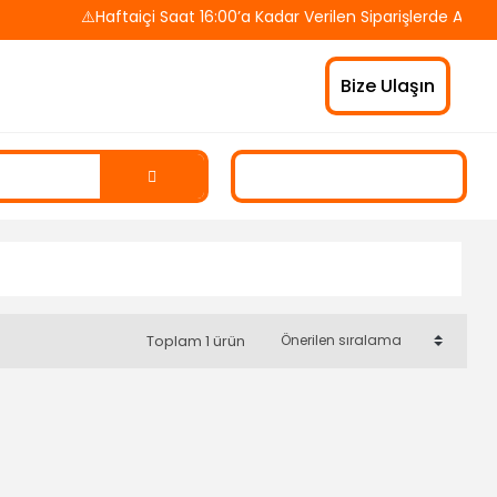
⚠️Haftaiçi Saat 16:00’a Kadar Verilen Siparişlerde Aynı 
Bize Ulaşın
Toplam 1 ürün