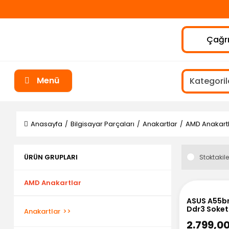
Çağrı
Menü
Anasayfa
Bilgisayar Parçaları
Anakartlar
AMD Anakart
ÜRÜN GRUPLARI
Stoktakile
AMD Anakartlar
ASUS A55b
Ddr3 Soket
Anakartlar
2.799,0