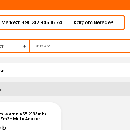
 Merkezi: +90 312 945 15 74
Kargom Nerede?
lar
r
m-e Amd A55 2133mhz
 Fm2+ Matx Anakart
0 ₺