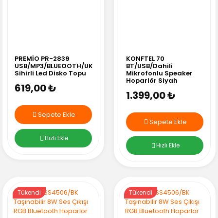
PREMİO PR-2839
KONFTEL 70
USB/MP3/BLUEOOTH/UK
BT/USB/Dahili
Sihirli Led Disko Topu
Mikrofonlu Speaker
Hoparlör Siyah
619,00 ₺
1.399,00 ₺
Sepete Ekle
Sepete Ekle
Hızlı Ekle
Hızlı Ekle
Tükendi
Tükendi