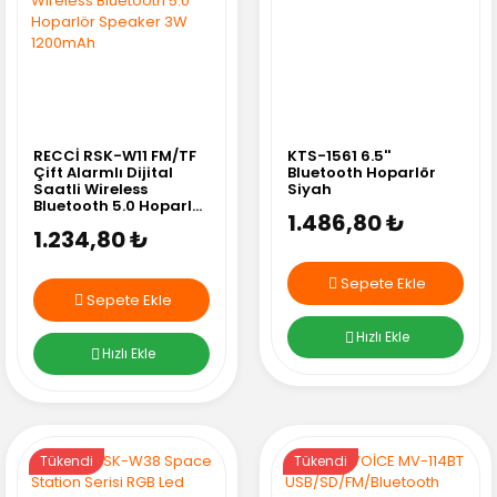
RECCİ RSK-W11 FM/TF
KTS-1561 6.5''
Çift Alarmlı Dijital
Bluetooth Hoparlör
Saatli Wireless
Siyah
Bluetooth 5.0 Hoparlör
1.486,80 ₺
Speaker 3W 1200mAh
1.234,80 ₺
Sepete Ekle
Sepete Ekle
Hızlı Ekle
Hızlı Ekle
Tükendi
Tükendi