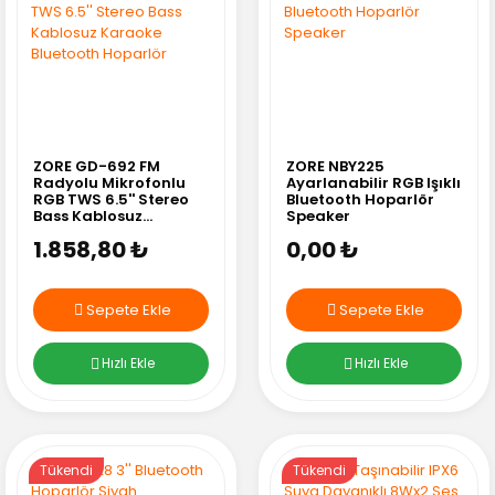
ZORE GD-692 FM
ZORE NBY225
Radyolu Mikrofonlu
Ayarlanabilir RGB Işıklı
RGB TWS 6.5'' Stereo
Bluetooth Hoparlör
Bass Kablosuz
Speaker
Karaoke Bluetooth
1.858,80 ₺
0,00 ₺
Hoparlör
Sepete Ekle
Sepete Ekle
Hızlı Ekle
Hızlı Ekle
Tükendi
Tükendi