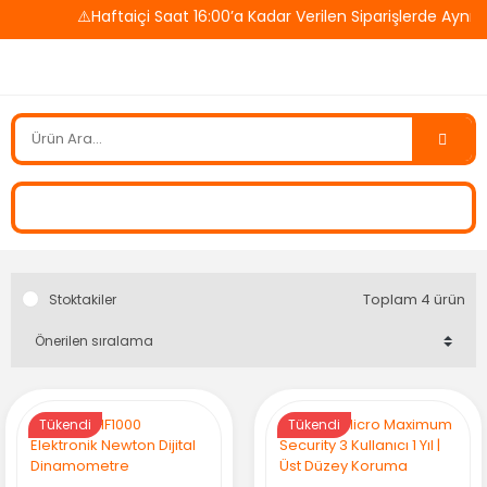
⚠️Haftaiçi Saat 16:00’a Kadar Verilen Siparişlerde Ayn
Toplam 4 ürün
Stoktakiler
Tükendi
Tükendi