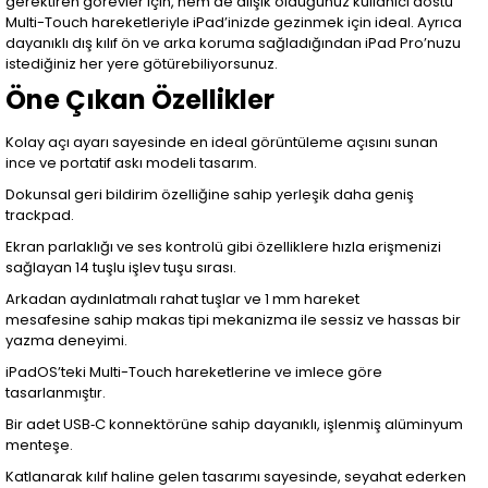
gerektiren görevler için, hem de alışık olduğunuz kullanıcı dostu
Multi-Touch hareketleriyle iPad’inizde gezinmek için ideal. Ayrıca
dayanıklı dış kılıf ön ve arka koruma sağladığından iPad Pro’nuzu
istediğiniz her yere götürebiliyorsunuz.
Öne Çıkan Özellikler
Kolay açı ayarı sayesinde en ideal görüntüleme açısını sunan
ince ve portatif askı modeli tasarım.
Dokunsal geri bildirim özelliğine sahip yerleşik daha geniş
trackpad.
Ekran parlaklığı ve ses kontrolü gibi özelliklere hızla erişmenizi
sağlayan 14 tuşlu işlev tuşu sırası.
Arkadan aydınlatmalı rahat tuşlar ve 1 mm hareket
mesafesine sahip makas tipi mekanizma ile sessiz ve hassas bir
yazma deneyimi.
iPadOS’teki Multi-Touch hareketlerine ve imlece göre
tasarlanmıştır.
Bir adet USB‑C konnektörüne sahip dayanıklı, işlenmiş alüminyum
menteşe.
Katlanarak kılıf haline gelen tasarımı sayesinde, seyahat ederken