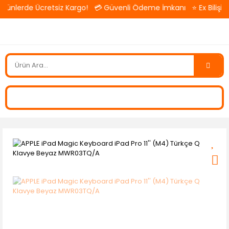
ünlerde Ücretsiz Kargo! 💳 Güvenli Ödeme İmkanı ⭐ Ex Bilişim — 