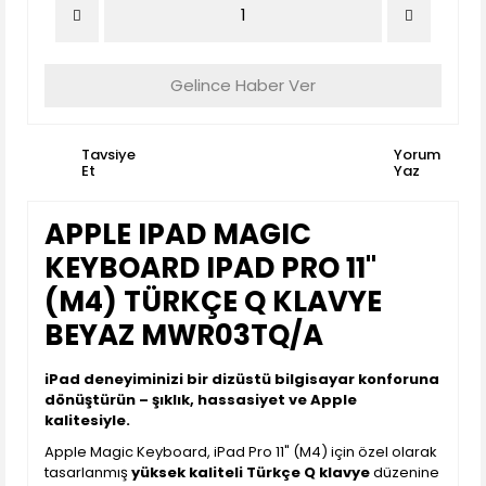
Gelince Haber Ver
Tavsiye
Yorum
Et
Yaz
APPLE IPAD MAGIC
KEYBOARD IPAD PRO 11"
(M4) TÜRKÇE Q KLAVYE
BEYAZ MWR03TQ/A
iPad deneyiminizi bir dizüstü bilgisayar konforuna
dönüştürün – şıklık, hassasiyet ve Apple
kalitesiyle.
Apple Magic Keyboard, iPad Pro 11" (M4) için özel olarak
tasarlanmış
yüksek kaliteli Türkçe Q klavye
düzenine