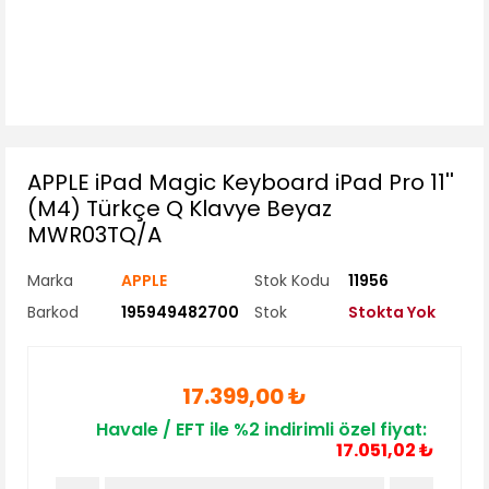
APPLE iPad Magic Keyboard iPad Pro 11''
(M4) Türkçe Q Klavye Beyaz
MWR03TQ/A
Marka
APPLE
Stok Kodu
11956
Barkod
195949482700
Stok
Stokta Yok
17.399,00 ₺
Havale / EFT ile %2 indirimli özel fiyat:
17.051,02 ₺