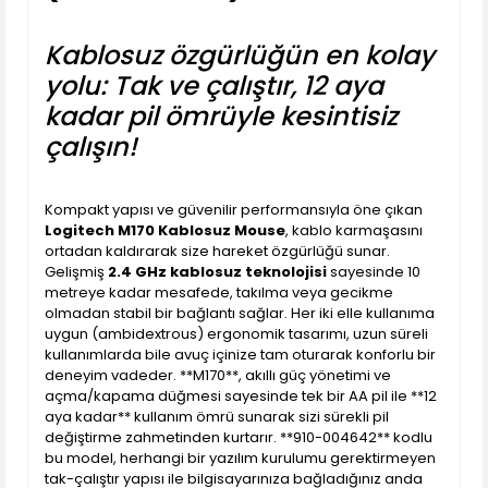
Kablosuz özgürlüğün en kolay
yolu: Tak ve çalıştır, 12 aya
kadar pil ömrüyle kesintisiz
çalışın!
Kompakt yapısı ve güvenilir performansıyla öne çıkan
Logitech M170 Kablosuz Mouse
, kablo karmaşasını
ortadan kaldırarak size hareket özgürlüğü sunar.
Gelişmiş
2.4 GHz kablosuz teknolojisi
sayesinde 10
metreye kadar mesafede, takılma veya gecikme
olmadan stabil bir bağlantı sağlar. Her iki elle kullanıma
uygun (ambidextrous) ergonomik tasarımı, uzun süreli
kullanımlarda bile avuç içinize tam oturarak konforlu bir
deneyim vadeder. **M170**, akıllı güç yönetimi ve
açma/kapama düğmesi sayesinde tek bir AA pil ile **12
aya kadar** kullanım ömrü sunarak sizi sürekli pil
değiştirme zahmetinden kurtarır. **910-004642** kodlu
bu model, herhangi bir yazılım kurulumu gerektirmeyen
tak-çalıştır yapısı ile bilgisayarınıza bağladığınız anda