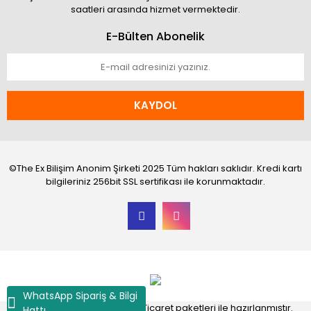
saatleri arasında hizmet vermektedir.
E-Bülten Abonelik
KAYDOL
©The Ex Bilişim Anonim Şirketi 2025 Tüm hakları saklıdır. Kredi kartı
bilgileriniz 256bit SSL sertifikası ile korunmaktadır.
WhatsApp Sipariş & Bilgi
®
IdeaSoft
|
E-ticaret
Akıllı E-Ticaret paketleri ile hazırlanmıştır.
Hattı