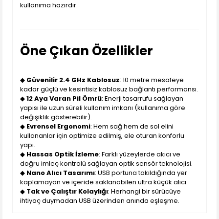
kullanıma hazırdır.
Öne Çıkan Özellikler
◆
Güvenilir 2.4 GHz Kablosuz
: 10 metre mesafeye
kadar güçlü ve kesintisiz kablosuz bağlantı performansı.
◆
12 Aya Varan Pil Ömrü
: Enerji tasarrufu sağlayan
yapısı ile uzun süreli kullanım imkanı (kullanıma göre
değişiklik gösterebilir).
◆
Evrensel Ergonomi
: Hem sağ hem de sol elini
kullananlar için optimize edilmiş, ele oturan konforlu
yapı.
◆
Hassas Optik İzleme
: Farklı yüzeylerde akıcı ve
doğru imleç kontrolü sağlayan optik sensör teknolojisi.
◆
Nano Alıcı Tasarımı
: USB portuna takıldığında yer
kaplamayan ve içeride saklanabilen ultra küçük alıcı.
◆
Tak ve Çalıştır Kolaylığı
: Herhangi bir sürücüye
ihtiyaç duymadan USB üzerinden anında eşleşme.