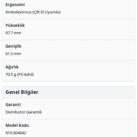
Ergonomi
Ambidextrous (Çift El Uyumlu)
Yükseklik
97.7 mm
Genişlik
61.5 mm
Ağırlık
70.5 g (Pil dahil)
Genel Bilgiler
Garanti
Distribütör Garantili
Model Kodu
910-004642