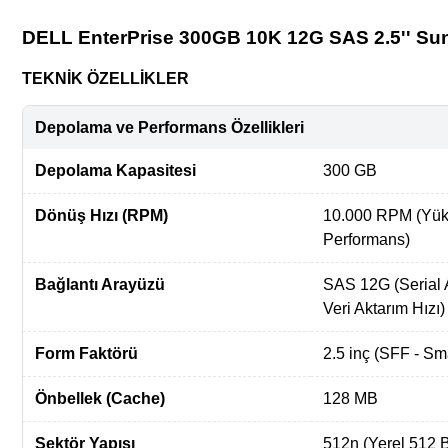
DELL EnterPrise 300GB 10K 12G SAS 2.5'' 
TEKNİK ÖZELLİKLER
Depolama ve Performans Özellikleri
Depolama Kapasitesi
300 GB
Dönüş Hızı (RPM)
10.000 RPM (Yük
Performans)
Bağlantı Arayüzü
SAS 12G (Serial 
Veri Aktarım Hızı)
Form Faktörü
2.5 inç (SFF - Sm
Önbellek (Cache)
128 MB
Sektör Yapısı
512n (Yerel 512 B