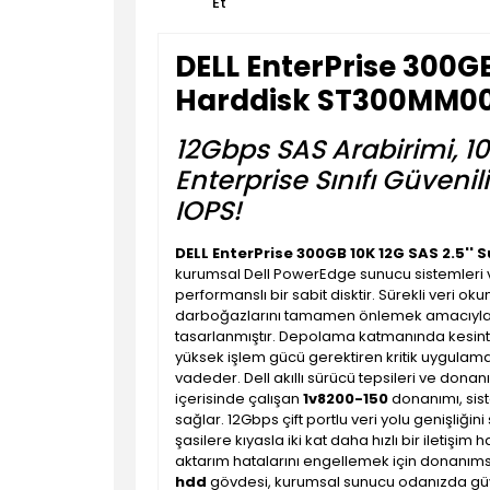
Et
DELL EnterPrise 300GB
Harddisk ST300MM00
12Gbps SAS Arabirimi, 1
Enterprise Sınıfı Güvenil
IOPS!
DELL EnterPrise 300GB 10K 12G SAS 2.5'
kurumsal Dell PowerEdge sunucu sistemleri ve
performanslı bir sabit disktir. Sürekli veri 
darboğazlarını tamamen önlemek amacıyl
tasarlanmıştır. Depolama katmanında kesintis
yüksek işlem gücü gerektiren kritik uygulamal
vadeder. Dell akıllı sürücü tepsileri ve dona
içerisinde çalışan
1v8200-150
donanımı, sist
sağlar. 12Gbps çift portlu veri yolu genişliği
şasilere kıyasla iki kat daha hızlı bir iletişim 
aktarım hatalarını engellemek için donanıms
hdd
gövdesi, kurumsal sunucu odanızda güv