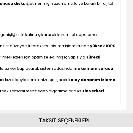
sunucu diski
, işletmeniz için uzun ömürlü ve kararlı bir dijital
 genişliğini iki katına çıkararak kurumsal depolama
 en üst düzeyde tutarak veri okuma işlemlerinde
yüksek IOPS
ri merkezleri için optimize edilmiş iç yapısıyla
sürekli
de az yer kaplayarak sistem odasında
maksimum sürücü
ıyıcı kızaklarıyla senkronize çalışarak
kolay donanım izleme
gerçek zamanlı tespit eden algoritmalarla
kritik verileri
TAKSİT SEÇENEKLERİ