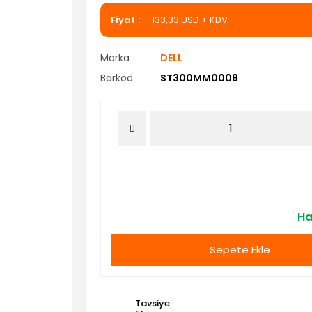
Fiyat
133,33 USD + KDV
Marka
DELL
Barkod
ST300MM0008
Ha
Sepete Ekle
Tavsiye