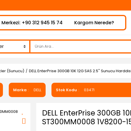
⚠
 Merkezi: +90 312 945 15 74
Kargom Nerede?
skler (Sunucu)
DELL EnterPrise 300GB 10K 12G SAS 2.5'' Sunucu Hard
Marka
DELL
Stok Kodu
03471
DELL EnterPrise 300GB 10
ST300MM0008 1V8200-1