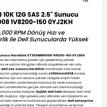
Yaz
 10K 12G SAS 2.5'' Sunucu
08 1V8200-150 0YJ2KH
0.000 RPM Dönüş Hızı ve
irlik ile Dell Sunucularda Yüksek
' Sunucu Harddisk ST300MM0008 1V8200-150 0YJ2KH
 veri depolama şasileri için geliştirilmiş yüksek
okuma ve yazma döngüleri altında oluşabilecek veri yolu
a
dell sas sunucu harddisk
mimarisiyle özel olarak
iz bir çalışma kararlılığı sunan
st300mm0008
modeli,
arınız için son derece yüksek rastgele erişim hızları
nım yönetim yazılımlarıyla kusursuz bir senkronizasyon
em yöneticilerine gerçek zamanlı veri izleme kolaylığı
ni sonuna kadar kullanan
0yj2kh dell hdd
altyapısı, eski nesil
hattı oluşturur. Ağır şebeke yükü altındaki veri kayıplarını ve
al hata ayıklama motorlarıyla güçlendirilen
dell enterprise
enliği ön planda tutar. Titreşim sönümleme ve termal