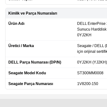
Kimlik ve Parça Numaraları
Ürün Adı
DELL EnterPrise
Sunucu Harddis
0YJ2KH
Üretici / Marka
Seagate / DELL (
için orijinal sertifi
DELL Parça Numarası (DP/N)
0YJ2KH (YJ2KH)
Seagate Model Kodu
ST300MM0008
Seagate Parça Numarası
1V8200-150