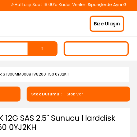
️Haftaiçi Saat 16:00’a Kadar Verilen Siparişlerde Aynı Gün Karg
Bize Ulaşın
disk ST300MM0008 1V8200-150 0YJ2KH
Stok Durumu
Stok Var
K 12G SAS 2.5'' Sunucu Harddisk
50 0YJ2KH