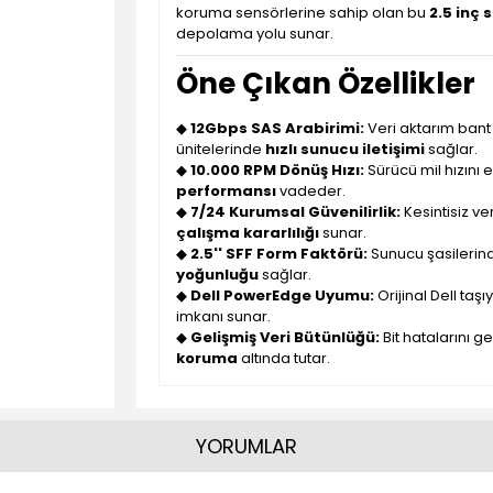
koruma sensörlerine sahip olan bu
2.5 inç 
depolama yolu sunar.
Öne Çıkan Özellikler
◆
12Gbps SAS Arabirimi:
Veri aktarım bant
ünitelerinde
hızlı sunucu iletişimi
sağlar.
◆
10.000 RPM Dönüş Hızı:
Sürücü mil hızını
performansı
vadeder.
◆
7/24 Kurumsal Güvenilirlik:
Kesintisiz ve
çalışma kararlılığı
sunar.
◆
2.5'' SFF Form Faktörü:
Sunucu şasilerin
yoğunluğu
sağlar.
◆
Dell PowerEdge Uyumu:
Orijinal Dell taş
imkanı sunar.
◆
Gelişmiş Veri Bütünlüğü:
Bit hatalarını 
koruma
altında tutar.
YORUMLAR