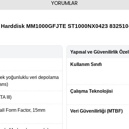
YORUMLAR
cu Harddisk MM1000GFJTE ST1000NX0423 832510
Yapısal ve Güvenilirlik Özell
Kullanım Sınıfı
ek yoğunluklu veri depolama
mans)
Çalışma Teknolojisi
A III)
mall Form Factor, 15mm
Veri Güvenilirliği (MTBF)