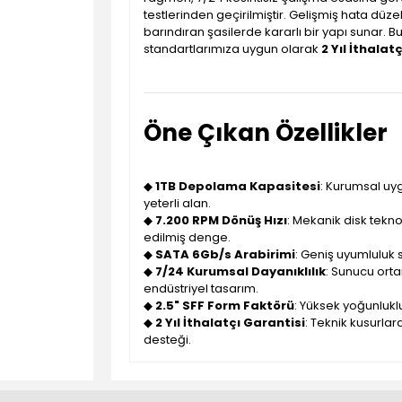
testlerinden geçirilmiştir. Gelişmiş hata düze
barındıran şasilerde kararlı bir yapı sunar. 
standartlarımıza uygun olarak
2 Yıl İthalat
Öne Çıkan Özellikler
◆
1TB Depolama Kapasitesi
: Kurumsal uyg
yeterli alan.
◆
7.200 RPM Dönüş Hızı
: Mekanik disk teknol
edilmiş denge.
◆
SATA 6Gb/s Arabirimi
: Geniş uyumluluk su
◆
7/24 Kurumsal Dayanıklılık
: Sunucu orta
endüstriyel tasarım.
◆
2.5" SFF Form Faktörü
: Yüksek yoğunlukl
◆
2 Yıl İthalatçı Garantisi
: Teknik kusurla
desteği.