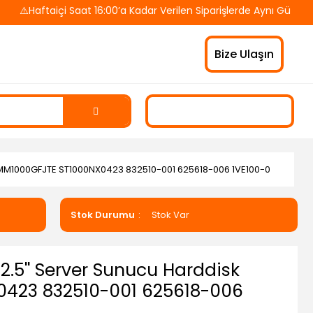
Haftaiçi Saat 16:00’a Kadar Verilen Siparişlerde Aynı Gün Kargo!
Bize Ulaşın
k MM1000GFJTE ST1000NX0423 832510-001 625618-006 1VE100-0
Stok Durumu
Stok Var
2.5'' Server Sunucu Harddisk
423 832510-001 625618-006