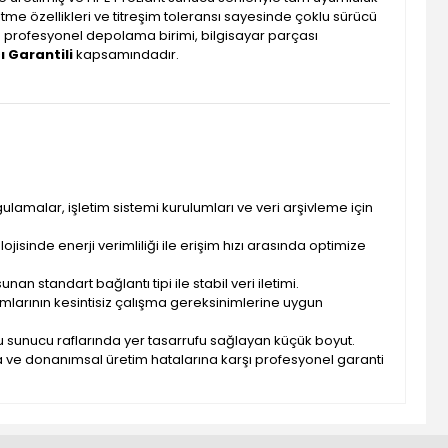
ltme özellikleri ve titreşim toleransı sayesinde çoklu sürücü
Bu profesyonel depolama birimi, bilgisayar parçası
çı Garantili
kapsamındadır.
ulamalar, işletim sistemi kurulumları ve veri arşivleme için
ojisinde enerji verimliliği ile erişim hızı arasında optimize
nan standart bağlantı tipi ile stabil veri iletimi.
mlarının kesintisiz çalışma gereksinimlerine uygun
u sunucu raflarında yer tasarrufu sağlayan küçük boyut.
ra ve donanımsal üretim hatalarına karşı profesyonel garanti