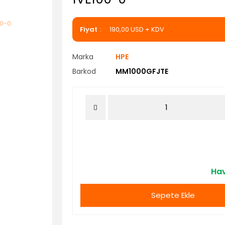
Fiyat
190,00 USD + KDV
Marka
HPE
Barkod
MM1000GFJTE
Hav
Sepete Ekle