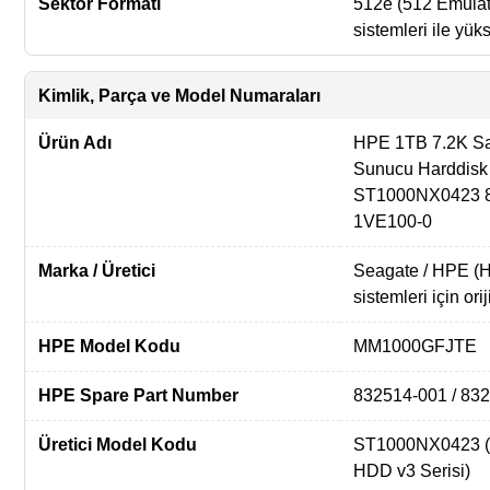
Sektör Formatı
512e (512 Emulat
sistemleri ile yü
Kimlik, Parça ve Model Numaraları
Ürün Adı
HPE 1TB 7.2K Sat
Sunucu Harddis
ST1000NX0423 8
1VE100-0
Marka / Üretici
Seagate / HPE (H
sistemleri için orij
HPE Model Kodu
MM1000GFJTE
HPE Spare Part Number
832514-001 / 83
Üretici Model Kodu
ST1000NX0423 (E
HDD v3 Serisi)