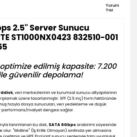
Yorum
Yaz
bps 2.5" Server Sunucu
TE ST1000NX0423 832510-001
65
optimize edilmiş kapasite: 7.200
le güvenilir depolama!
rddisk
, veri merkezlerinin ve kurumsal sunucu altyapılarının
arşılamak üzere tasarlanmıştır. SFF (2.5 inç) form faktöründe
üş hızıyla dosya sunucuları, veri yedekleme ve düşük
ir performans/maliyet dengesi sağlar.
yla tanımlanan bu disk,
SATA 6Gbps
arabirimi sayesinde
lur. "Midline" (İş Kritik Olmayan) sınıfında yer almasına
 üretilmiş ve HPE ProLiant sunucu serileriyle tam uyumluluk