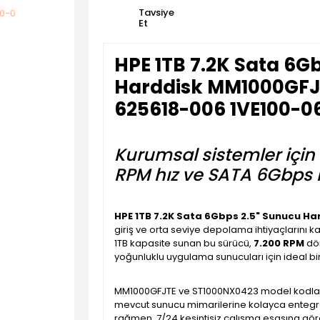
Tavsiye
Et
HPE 1TB 7.2K Sata 6G
Harddisk MM1000GFJ
625618-006 1VE100-0
Kurumsal sistemler için 
RPM hız ve SATA 6Gbps i
HPE 1TB 7.2K Sata 6Gbps 2.5" Sunucu Ha
giriş ve orta seviye depolama ihtiyaçlarını k
1TB kapasite sunan bu sürücü,
7.200 RPM
dön
yoğunluklu uygulama sunucuları için ideal b
MM1000GFJTE ve ST1000NX0423 model kodları
mevcut sunucu mimarilerine kolayca entegre o
rağmen, 7/24 kesintisiz çalışma esasına göre