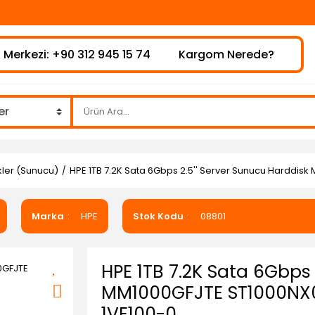
⚠️
 Merkezi: +90 312 945 15 74
Kargom Nerede?
skler (Sunucu)
HPE 1TB 7.2K Sata 6Gbps 2.5'' Server Sunucu Harddis
Marka
HPE
Stok Kodu
08801
HPE 1TB 7.2K Sata 6Gbps 
MM1000GFJTE ST1000NX0
1VE100-0