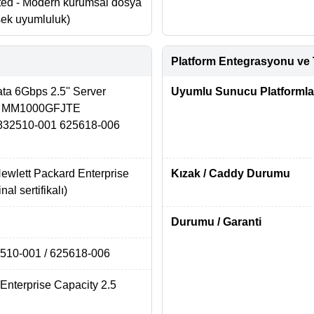
ed - Modern kurumsal dosya
ksek uyumluluk)
Platform Entegrasyonu ve 
a 6Gbps 2.5'' Server
Uyumlu Sunucu Platformla
k MM1000GFJTE
32510-001 625618-006
ewlett Packard Enterprise
Kızak / Caddy Durumu
inal sertifikalı)
Durumu / Garanti
2510-001 / 625618-006
nterprise Capacity 2.5