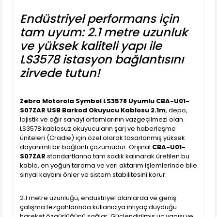
Endüstriyel performans için
tam uyum: 2.1 metre uzunluk
ve yüksek kaliteli yapı ile
LS3578 istasyon bağlantısını
zirvede tutun!
Zebra Motorola Symbol LS3578 Uyumlu CBA-U01-
S07ZAR USB Barkod Okuyucu Kablosu 2.1m
, depo,
lojistik ve ağır sanayi ortamlarının vazgeçilmezi olan
LS3578 kablosuz okuyucuların şarj ve haberleşme
üniteleri (Cradle) için özel olarak tasarlanmış yüksek
dayanımlı bir bağlantı çözümüdür. Orijinal
CBA-U01-
S07ZAR
standartlarına tam sadık kalınarak üretilen bu
kablo, en yoğun tarama ve veri aktarım işlemlerinde bile
sinyal kaybını önler ve sistem stabilitesini korur.
2.1 metre uzunluğu, endüstriyel alanlarda ve geniş
çalışma tezgahlarında kullanıcıya ihtiyaç duyduğu
hareket özgürlüğünü sağlar. Güçlendirilmiş uç yapısı ve