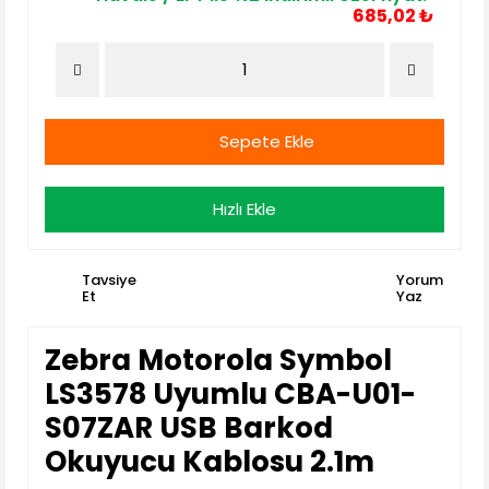
685,02 ₺
Sepete Ekle
Hızlı Ekle
Tavsiye
Yorum
Et
Yaz
Zebra Motorola Symbol
LS3578 Uyumlu CBA-U01-
S07ZAR USB Barkod
Okuyucu Kablosu 2.1m