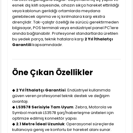
esnek dış kılıfı sayesinde, cihazın sıkça hareket ettirildiği
veya kablonun gerildiği ortamlarda meydana
gelebilecek aşınma ve iç kırılmalara karşı ekstra
dirençlidir. Tak-çalıştır özelliği ile sürücü gerektirmeden
bilgisayar, POS terminali veya endüstriyel panel PC'lere
anında bağlanabilir. Profesyonel standartlarda üretilen
bu yedek parça, teknik hatalara karşı
2 Yıl İthalatçı
Garantili
kapsamındadır.
Öne Çıkan Özellikler
◆
2 Yıl İthalatçı Garantisi
: Endüstriyel kullanımda
güven veren profesyonel teknik destek ve değişim
avantajı.
◆
LS3578 Serisiyle Tam Uyum
: Zebra, Motorola ve
Symbol markalı LS3578 şarj/haberleşme üniteleri için
optimize edilmiş konnektör yapısı.
◆
2.1 Metre İdeal Uzunluk
: Operasyonel süreçlerde
kullanıcıya geniş ve konforlu bir hareket alanı sunar.