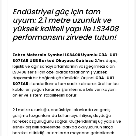
Endüstriyel güç için tam
uyum: 2.1 metre uzunluk ve
yüksek kaliteli yapı ile LS3408
performansını zirvede tutun!
Zebra Motorola Symbol LS3408 Uyumlu CBA-U01-
S07ZAR USB Barkod Okuyucu Kablosu 2.1m
, depo,
lojistik ve ağır sanayi ortamlarının vazgeçilmezi olan
LS3408 serisi için özel olarak tasarlanmış yüksek
dayanımlı bir bağlantı çözümüdür. Orijinal
CBA-U01-
S07ZAR
standartlarına tam sadık kalınarak üretilen bu
kablo, en yoğun tarama işlemlerinde bile veri kaybını
önler ve sistem stabilitesini korur.
2.1 metre uzunluğu, endüstriyel alanlarda ve geniş
çalışma tezgahlarında kullanıcıya ihtiyaç duyduğu
hareket özgürlüğünü sağlar. Güçlendirilmiş uç yapısı ve
esnek dış kılıfı sayesinde, barkod okuyucunun sıkça
hareket ettirildiği ortamlarda meydana gelebilecek