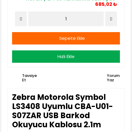
685,02 ₺
Sepete Ekle
Hızlı Ekle
Tavsiye
Yorum
Et
Yaz
Zebra Motorola Symbol
LS3408 Uyumlu CBA-U01-
S07ZAR USB Barkod
Okuyucu Kablosu 2.1m