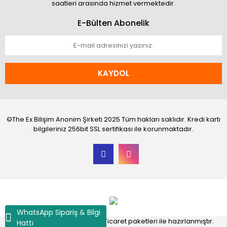
saatleri arasında hizmet vermektedir.
E-Bülten Abonelik
KAYDOL
©The Ex Bilişim Anonim Şirketi 2025 Tüm hakları saklıdır. Kredi kartı
bilgileriniz 256bit SSL sertifikası ile korunmaktadır.
WhatsApp Sipariş & Bilgi
®
IdeaSoft
|
E-ticaret
Akıllı E-Ticaret paketleri ile hazırlanmıştır.
Hattı