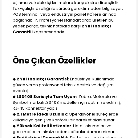
aşınma ve kablo içi kırılmalara karşı ekstra dirençlidir.
Tak-çalıştır özelliği ile sürücü gerektirmeden bilgisayar,
POS terminali veya endüstriyel panel PC'lere anında
bağlanabilir. Profesyonel standartlarda üretilen bu
yedek parça, teknik hatalara karşı
2 Yıl İthalatçı
Garantili
kapsamındadır.
Öne Çıkan Özellikler
◆
2 Yıl İthalatçı Garantisi
: Endüstriyel kullanımda
güven veren profesyonel teknik destek ve değişim
avantajı.
◆
LS3408 Serisiyle Tam Uyum
: Zebra, Motorola ve
Symbol markalı LS3408 modelleri için optimize edilmiş
RJ-45 konnektör yapısı.
◆
2.1 Metre İdeal Uzunluk
: Operasyonel süreçlerde
kullanıcıya geniş ve konforlu bir hareket alanı sunar.
◆
Yüksek Kaliteli İletkenler
: Hatalı okumaları ve
gecikmeleri minimize eden saf bakır damar mimarisi.
◆
Endüstriyel Dayanıklılık
: Darbelere, çekilmelere ve