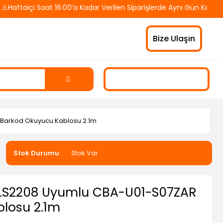
taiçi Saat 16:00’a Kadar Verilen Siparişlerde Aynı Gün Kargo! 🚚
Bize Ulaşın
Barkod Okuyucu Kablosu 2.1m
Stok Durumu
Stok Var
 LS2208 Uyumlu CBA-U01-S07ZAR
losu 2.1m