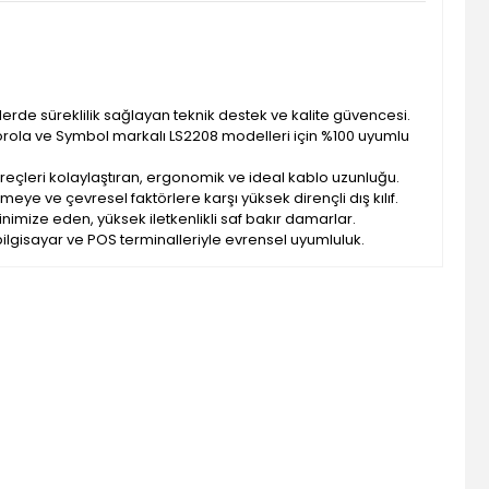
lerde süreklilik sağlayan teknik destek ve kalite güvencesi.
orola ve Symbol markalı LS2208 modelleri için %100 uyumlu
reçleri kolaylaştıran, ergonomik ve ideal kablo uzunluğu.
meye ve çevresel faktörlere karşı yüksek dirençli dış kılıf.
inimize eden, yüksek iletkenlikli saf bakır damarlar.
lgisayar ve POS terminalleriyle evrensel uyumluluk.