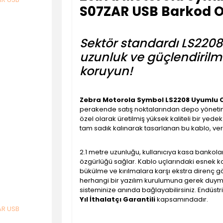
S07ZAR USB Barkod O
Sektör standardı LS2208 i
uzunluk ve güçlendirilmi
koruyun!
Zebra Motorola Symbol LS2208 Uyumlu 
perakende satış noktalarından depo yönetimi
özel olarak üretilmiş yüksek kaliteli bir yedek
tam sadık kalınarak tasarlanan bu kablo, veri
2.1 metre uzunluğu, kullanıcıya kasa bankola
özgürlüğü sağlar. Kablo uçlarındaki esnek 
bükülme ve kırılmalara karşı ekstra direnç gös
herhangi bir yazılım kurulumuna gerek duy
sisteminize anında bağlayabilirsiniz. Endüstriy
Yıl İthalatçı Garantili
kapsamındadır.