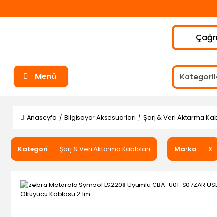
Çağrı
Menü
Anasayfa
Bilgisayar Aksesuarları
Şarj & Veri Aktarma Kab
Kategori
Şarj & Veri Aktarma Kabloları
Marka
X