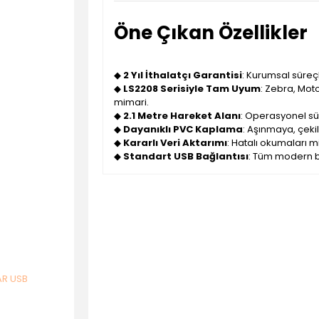
Öne Çıkan Özellikler
◆
2 Yıl İthalatçı Garantisi
: Kurumsal süreç
◆
LS2208 Serisiyle Tam Uyum
: Zebra, Mot
mimari.
◆
2.1 Metre Hareket Alanı
: Operasyonel sü
◆
Dayanıklı PVC Kaplama
: Aşınmaya, çekil
◆
Kararlı Veri Aktarımı
: Hatalı okumaları m
◆
Standart USB Bağlantısı
: Tüm modern bi