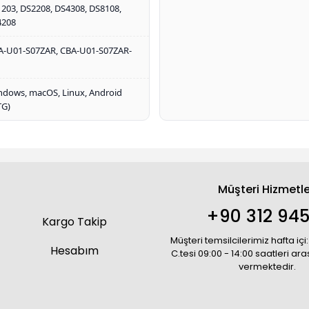
203, DS2208, DS4308, DS8108,
4208
A-U01-S07ZAR, CBA-U01-S07ZAR-
ndows, macOS, Linux, Android
TG)
Müşteri Hizmetle
+90 312 945
Kargo Takip
Müşteri temsilcilerimiz hafta içi:
Hesabım
C.tesi 09:00 - 14:00 saatleri ar
vermektedir.