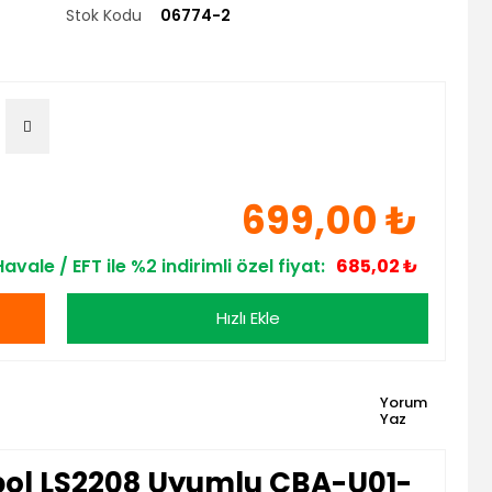
Stok Kodu
06774-2
699,00 ₺
Havale / EFT ile %2 indirimli özel fiyat:
685,02 ₺
Hızlı Ekle
Yorum
Yaz
ol LS2208 Uyumlu CBA-U01-