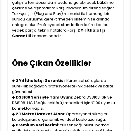
çalışma temposunda meydana gelebilecek bükülme,
çekilme ve aşınmalara karşı maksimum direnç sağlar.
Tak-çalıştır (Plug and Play) mimarisi ile herhangi bir
sürücü kurulumu gerektirmeden sisteminize anında
entegre olur. Profesyonel standartlarda üretilen bu
yedek parça, teknik hatalara karşı
2 Yıl İthalatçı
Garantili
kapsamındadır.
Öne Çıkan Özellikler
◆
2 Yıl İthalatçı Garantisi
: Kurumsal süreçlerde
süreklilik sağlayan profesyonel teknik destek ve kalite
güvencesi.
◆
DS8108 Serisiyle Tam Uyum
: Zebra DS8108-SR ve
DS8108-HC (Sağlık sektörü) modelleri için %100 uyumlu
konnektör yapısı.
◆
2.1 Metre Hareket Alanı
: Operasyonel süreçleri
kolaylaştıran, ergonomik ve ideal kablo uzunluğu.
◆
Premium Veri İletimi
: Yüksek yoğunluklu barkod
verilerini gecikmesiz ileten yüksek iletkenlikli saf bakır