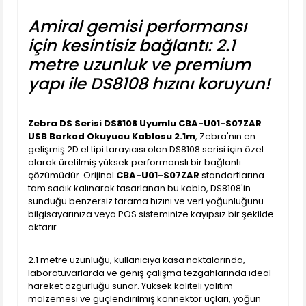
Amiral gemisi performansı
için kesintisiz bağlantı: 2.1
metre uzunluk ve premium
yapı ile DS8108 hızını koruyun!
Zebra DS Serisi DS8108 Uyumlu CBA-U01-S07ZAR
USB Barkod Okuyucu Kablosu 2.1m
, Zebra'nın en
gelişmiş 2D el tipi tarayıcısı olan DS8108 serisi için özel
olarak üretilmiş yüksek performanslı bir bağlantı
çözümüdür. Orijinal
CBA-U01-S07ZAR
standartlarına
tam sadık kalınarak tasarlanan bu kablo, DS8108'in
sunduğu benzersiz tarama hızını ve veri yoğunluğunu
bilgisayarınıza veya POS sisteminize kayıpsız bir şekilde
aktarır.
2.1 metre uzunluğu, kullanıcıya kasa noktalarında,
laboratuvarlarda ve geniş çalışma tezgahlarında ideal
hareket özgürlüğü sunar. Yüksek kaliteli yalıtım
malzemesi ve güçlendirilmiş konnektör uçları, yoğun