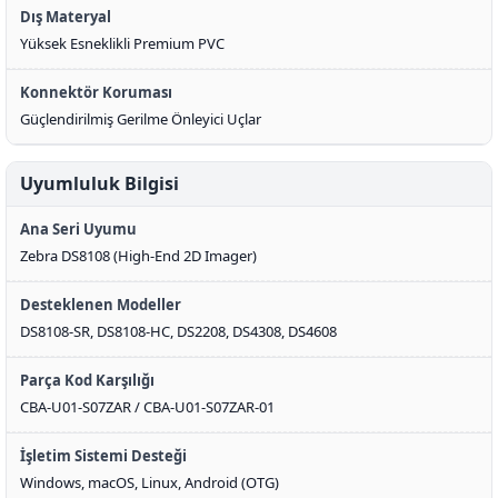
Dış Materyal
Yüksek Esneklikli Premium PVC
Konnektör Koruması
Güçlendirilmiş Gerilme Önleyici Uçlar
Uyumluluk Bilgisi
Ana Seri Uyumu
Zebra DS8108 (High-End 2D Imager)
Desteklenen Modeller
DS8108-SR, DS8108-HC, DS2208, DS4308, DS4608
Parça Kod Karşılığı
CBA-U01-S07ZAR / CBA-U01-S07ZAR-01
İşletim Sistemi Desteği
Windows, macOS, Linux, Android (OTG)