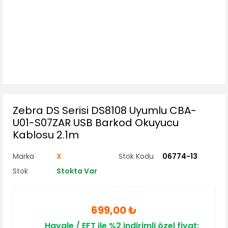
Zebra DS Serisi DS8108 Uyumlu CBA-
U01-S07ZAR USB Barkod Okuyucu
Kablosu 2.1m
Marka
X
Stok Kodu
06774-13
Stok
Stokta Var
699,00 ₺
Havale / EFT ile %2 indirimli özel fiyat: