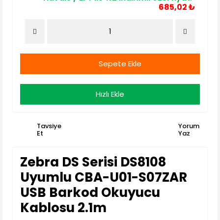
685,02 ₺
Sepete Ekle
Hızlı Ekle
Tavsiye
Yorum
Et
Yaz
Zebra DS Serisi DS8108
Uyumlu CBA-U01-S07ZAR
USB Barkod Okuyucu
Kablosu 2.1m