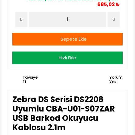
685,02 ₺
Sepete Ekle
Hızlı Ekle
Tavsiye
Yorum
Et
Yaz
Zebra DS Serisi DS2208
Uyumlu CBA-U01-S07ZAR
USB Barkod Okuyucu
Kablosu 2.1m