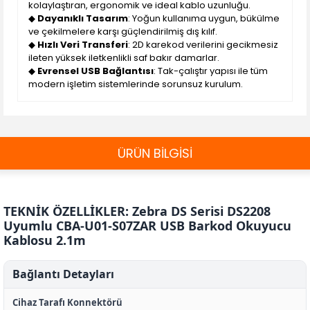
kolaylaştıran, ergonomik ve ideal kablo uzunluğu.
◆
Dayanıklı Tasarım
: Yoğun kullanıma uygun, bükülme
ve çekilmelere karşı güçlendirilmiş dış kılıf.
◆
Hızlı Veri Transferi
: 2D karekod verilerini gecikmesiz
ileten yüksek iletkenlikli saf bakır damarlar.
◆
Evrensel USB Bağlantısı
: Tak-çalıştır yapısı ile tüm
modern işletim sistemlerinde sorunsuz kurulum.
ÜRÜN BİLGİSİ
TEKNİK ÖZELLİKLER: Zebra DS Serisi DS2208
Uyumlu CBA-U01-S07ZAR USB Barkod Okuyucu
Kablosu 2.1m
Bağlantı Detayları
Cihaz Tarafı Konnektörü