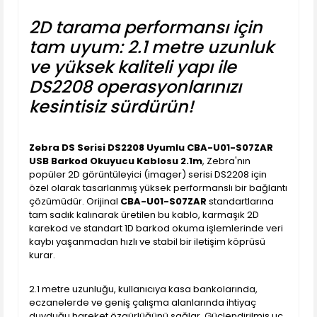
2D tarama performansı için
tam uyum: 2.1 metre uzunluk
ve yüksek kaliteli yapı ile
DS2208 operasyonlarınızı
kesintisiz sürdürün!
Zebra DS Serisi DS2208 Uyumlu CBA-U01-S07ZAR
USB Barkod Okuyucu Kablosu 2.1m
, Zebra'nın
popüler 2D görüntüleyici (imager) serisi DS2208 için
özel olarak tasarlanmış yüksek performanslı bir bağlantı
çözümüdür. Orijinal
CBA-U01-S07ZAR
standartlarına
tam sadık kalınarak üretilen bu kablo, karmaşık 2D
karekod ve standart 1D barkod okuma işlemlerinde veri
kaybı yaşanmadan hızlı ve stabil bir iletişim köprüsü
kurar.
2.1 metre uzunluğu, kullanıcıya kasa bankolarında,
eczanelerde ve geniş çalışma alanlarında ihtiyaç
duyduğu hareket özgürlüğünü sağlar. Güçlendirilmiş uç