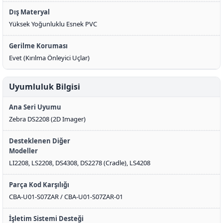
Dış Materyal
Yüksek Yoğunluklu Esnek PVC
Gerilme Koruması
Evet (Kırılma Önleyici Uçlar)
Uyumluluk Bilgisi
Ana Seri Uyumu
Zebra DS2208 (2D Imager)
Desteklenen Diğer
Modeller
LI2208, LS2208, DS4308, DS2278 (Cradle), LS4208
Parça Kod Karşılığı
CBA-U01-S07ZAR / CBA-U01-S07ZAR-01
İşletim Sistemi Desteği