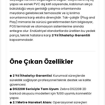
yapısı ve esnek PVC dış kılıfı sayesinde, kablonun sıkça
büküldüğü veya gerildiği çalışma ortamlarında
meydana gelebilecek temassızlık ve iç kırılma
sorunlarına karşı ekstra dirençlidir. Tak-çalıştır (Plug and
Play) mimarisi ile sürücü gerektirmeden tüm bilgisayar,
POS terminali ve otomasyon sistemlerine anında
entegre olur. Endüstriyel standartlarda üretilen bu yedek
parça, teknik hatalara karşı
2 Yıl İthalatçı Garantili
kapsamındadır.
Öne Çıkan Özellikler
◆
2 Yıl İthalatçı Garantisi
: Kurumsal süreçlerde
süreklilik sağlayan profesyonel teknik destek ve kalite
güvencesi.
◆
DS2208 Serisiyle Tam Uyum
: Zebra DS2208 2D
barkod okuyucu modelleri için %100 uyumlu konnektör
yapısı.
◆
2.1 Metre Hareket Alanı
: Operasyonel süreçleri