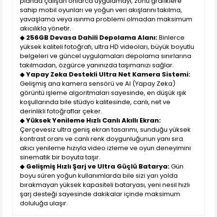
planda çalışan onlarca uygulamayı, zorlu grafiklere
sahip mobil oyunları ve yoğun veri akışlarını takılma,
yavaşlama veya ısınma problemi olmadan maksimum
akıcılıkla yönetir.
◆
256GB Devasa Dahili Depolama Alanı:
Binlerce
yüksek kaliteli fotoğrafı, ultra HD videoları, büyük boyutlu
belgeleri ve güncel uygulamaları depolama sınırlarına
takılmadan, özgürce yanınızda taşımanızı sağlar.
◆
Yapay Zeka Destekli Ultra Net Kamera Sistemi:
Gelişmiş ana kamera sensörü ve AI (Yapay Zeka)
görüntü işleme algoritmaları sayesinde, en düşük ışık
koşullarında bile stüdyo kalitesinde, canlı, net ve
derinlikli fotoğraflar çeker.
◆
Yüksek Yenileme Hızlı Canlı Akıllı Ekran:
Çerçevesiz ultra geniş ekran tasarımı, sunduğu yüksek
kontrast oranı ve canlı renk doygunluğunun yanı sıra
akıcı yenileme hızıyla video izleme ve oyun deneyimini
sinematik bir boyuta taşır.
◆
Gelişmiş Hızlı Şarj ve Ultra Güçlü Batarya:
Gün
boyu süren yoğun kullanımlarda bile sizi yarı yolda
bırakmayan yüksek kapasiteli bataryası, yeni nesil hızlı
şarj desteği sayesinde dakikalar içinde maksimum
doluluğa ulaşır.