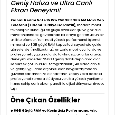
Geniş Hafıza ve Ultra Canlı
Ekran Deneyimi!
Xiaomi Redmi Note 15 Pro 256GB 8GB RAM Mavi Cep
Telefonu (Xiaomi Türkiye Garantili)
, modern mobil
teknolojinin sunduğu en güçlü özellikleri şık ve göz alıcı
mavi tonlarındaki gövdesinde bir araya getiren üstün bir
akıllı telefondur. Yeni nesil yüksek performanslı işlemci
mimarisi ve 8GB güçlü RAM kapasitesi sayesinde çoklu
görevlerde (multitasking), en zorlu mobil oyunlarda ve
profesyonel uygulamalarda takılmasız, akıcı bir arayüz
deneyimi vadeder. 256GB geniş dahili depolama alanı
ile yüksek çözünürlüklü fotoğraflarınızı, 4K videolarınızı
ve geniş uygulama arşivinizi alan kaygısı taşımadan
güvenle saklamanıza olanak tanır. Yapay zeka destekli
profesyonel kamera stüdyosu ve ultra yüksek yenileme
hızına sahip canlı ekran paneli ile dijital dünyanızı zirveye
taşır.
Öne Çıkan Özellikler
◆
8GB Güçlü RAM ve Kesintisiz Performans:
Arka