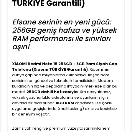
TÜRKİYE Garantili)
Efsane serinin en yeni gücü:
256GB geniş hafıza ve yüksek
RAM performansı ile sınırları
aşın!
XİAOMİ Redmi Note 15 256GB + 8GB Ram Siyah Cep
Telefonu (Xiaomi TÜRKİYE Garantili)
, Xiaomi'nin
dünya çapında milyonlarca kullanıcıya ulaşan Note
serisinin en güncel ve teknolojik temsilcisidir. Modern
kullanıcının hız ve depolama ihtiyacını merkeze alan bu
model,
256GB dahili hafızasıyla
tüm dosyalarınız,
yüksek çözünürlüklü videolarınız ve oyunlarınız için
devasa bir alan sunar.
8GB RAM
kapasitesi ise çoklu
uygulama geçişlerinde (multitasking) akıcı ve kesintisiz
bir deneyim yaşatır.
Zarif siyah rengi ve premium yüzey tasarımıyla hem