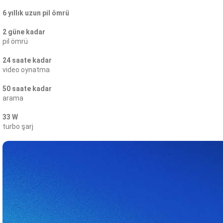
6 yıllık uzun pil ömrü
2 güne kadar
pil ömrü
24 saate kadar
video oynatma
50 saate kadar
arama
33 W
turbo şarj