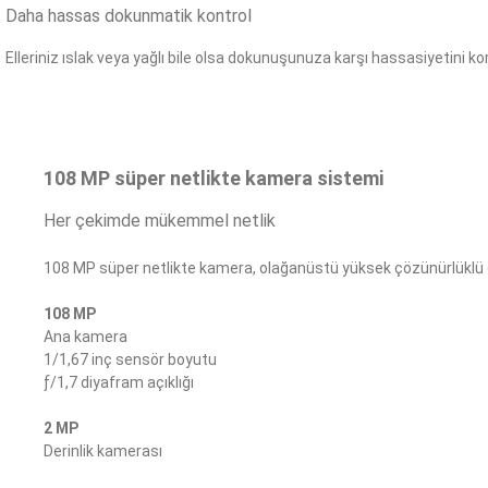
Daha hassas dokunmatik kontrol
Elleriniz ıslak veya yağlı bile olsa dokunuşunuza karşı hassasiyetini kor
108 MP süper netlikte kamera sistemi
Her çekimde mükemmel netlik
108 MP süper netlikte kamera, olağanüstü yüksek çözünürlüklü
108 MP
Ana kamera
1/1,67 inç sensör boyutu
ƒ/1,7 diyafram açıklığı
2 MP
Derinlik kamerası