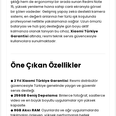
şıklığı hem de ergonomiyi bir arada sunan Redmi Note
15, yüksek yenileme hızına sahip canlı ekranıyla görsel
bir şölen vadeder. Gelişmiş yapay zeka destekli kamera
sistemi, en değerli anlarınızı her türlü ışık koşulunda
profesyonel netlikte yakalamanızı sağlar. Uzun ömürlü
bataryası ve hızlı şarj desteğiyle gün boyu aktif
kalmanıza olanak tanıyan bu cihaz,
Xiaomi Türkiye
Garantisi
altında, resmi teknik servis güvencesiyle
kullanıcılara sunulmaktadır.
Öne Çıkan Özellikler
◆
2 Yıl Xiaomi Türkiye Garantisi
: Resmi distribütör
güvencesiyle Türkiye genelinde yaygın ve güvenilir
servis desteği.
◆
256GB Geniş Depolama
: Binlerce fotoğraf, saatlerce
video ve en büyük boyutlu uygulamalar için yüksek
kapasite.
◆
8GB Akıcı RAM
: Oyunlarda ve ağır uygulamalarda
takılmaları önleyen, yüksek performanslı bellek