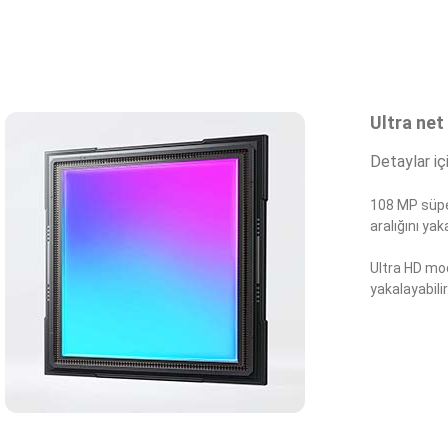
Ultra ne
Detaylar iç
108 MP süper
aralığını yaka
Ultra HD mod
yakalayabilir