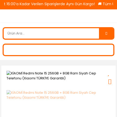
’a Kadar Verilen Siparişlerde Aynı Gün Kargo! 🚚 Tüm Ürünlerde 