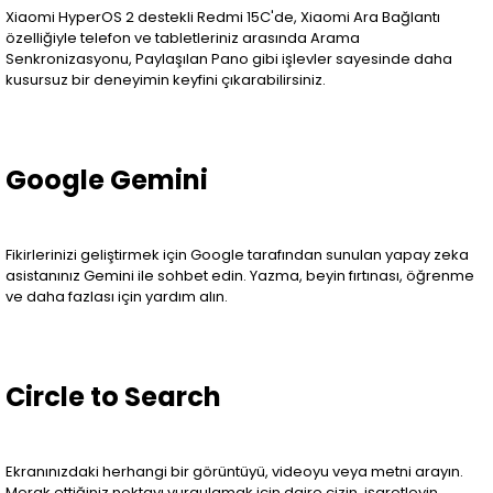
Xiaomi HyperOS 2 destekli Redmi 15C'de, Xiaomi Ara Bağlantı
özelliğiyle telefon ve tabletleriniz arasında Arama
Senkronizasyonu, Paylaşılan Pano gibi işlevler sayesinde daha
kusursuz bir deneyimin keyfini çıkarabilirsiniz.
Google Gemini
Fikirlerinizi geliştirmek için Google tarafından sunulan yapay zeka
asistanınız Gemini ile sohbet edin. Yazma, beyin fırtınası, öğrenme
ve daha fazlası için yardım alın.
Circle to Search
Ekranınızdaki herhangi bir görüntüyü, videoyu veya metni arayın.
Merak ettiğiniz noktayı vurgulamak için daire çizin, işaretleyin,