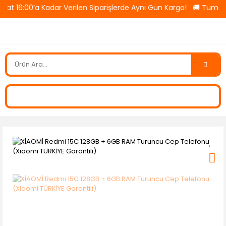
:00’a Kadar Verilen Siparişlerde Aynı Gün Kargo! 🚚 Tüm Ürünler