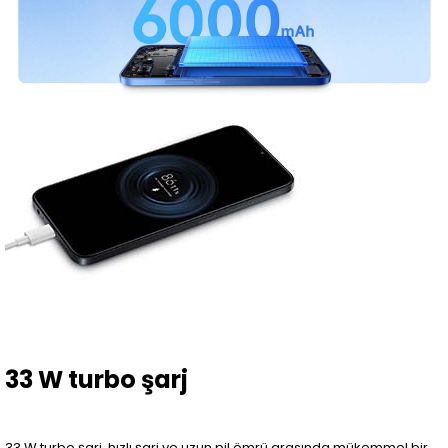
33 W turbo şarj
33 W turbo şarj, hızlı şarj ve uzun pil ömrü arasında mükemmel bir