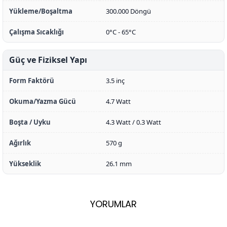
Yükleme/Boşaltma
300.000 Döngü
Çalışma Sıcaklığı
0°C - 65°C
Güç ve Fiziksel Yapı
Form Faktörü
3.5 inç
Okuma/Yazma Gücü
4.7 Watt
Boşta / Uyku
4.3 Watt / 0.3 Watt
Ağırlık
570 g
Yükseklik
26.1 mm
YORUMLAR