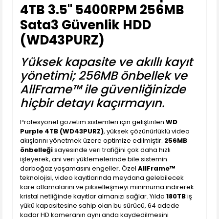
4TB 3.5'' 5400RPM 256MB
Sata3 Güvenlik HDD
(WD43PURZ)
Yüksek kapasite ve akıllı kayıt
yönetimi; 256MB önbellek ve
AllFrame™ ile güvenliğinizde
hiçbir detayı kaçırmayın.
Profesyonel gözetim sistemleri için geliştirilen
WD
Purple 4TB (WD43PURZ)
, yüksek çözünürlüklü video
akışlarını yönetmek üzere optimize edilmiştir.
256MB
önbelleği
sayesinde veri trafiğini çok daha hızlı
işleyerek, ani veri yüklemelerinde bile sistemin
darboğaz yaşamasını engeller. Özel
AllFrame™
teknolojisi, video kayıtlarında meydana gelebilecek
kare atlamalarını ve pikselleşmeyi minimuma indirerek
kristal netliğinde kayıtlar almanızı sağlar. Yılda
180TB
iş
yükü kapasitesine sahip olan bu sürücü, 64 adede
kadar HD kameranın aynı anda kaydedilmesini