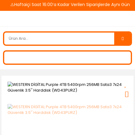
⚠️Haftaiçi Saat 16:00’a Kadar Verilen Siparişlerde Aynı Gün K