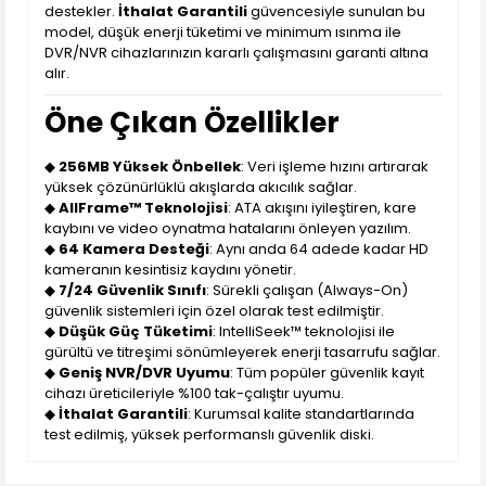
destekler.
İthalat Garantili
güvencesiyle sunulan bu
model, düşük enerji tüketimi ve minimum ısınma ile
DVR/NVR cihazlarınızın kararlı çalışmasını garanti altına
alır.
Öne Çıkan Özellikler
◆
256MB Yüksek Önbellek
: Veri işleme hızını artırarak
yüksek çözünürlüklü akışlarda akıcılık sağlar.
◆
AllFrame™ Teknolojisi
: ATA akışını iyileştiren, kare
kaybını ve video oynatma hatalarını önleyen yazılım.
◆
64 Kamera Desteği
: Aynı anda 64 adede kadar HD
kameranın kesintisiz kaydını yönetir.
◆
7/24 Güvenlik Sınıfı
: Sürekli çalışan (Always-On)
güvenlik sistemleri için özel olarak test edilmiştir.
◆
Düşük Güç Tüketimi
: IntelliSeek™ teknolojisi ile
gürültü ve titreşimi sönümleyerek enerji tasarrufu sağlar.
◆
Geniş NVR/DVR Uyumu
: Tüm popüler güvenlik kayıt
cihazı üreticileriyle %100 tak-çalıştır uyumu.
◆
İthalat Garantili
: Kurumsal kalite standartlarında
test edilmiş, yüksek performanslı güvenlik diski.