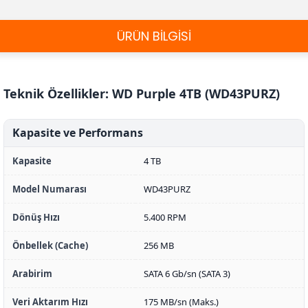
ÜRÜN BİLGİSİ
Teknik Özellikler: WD Purple 4TB (WD43PURZ)
Kapasite ve Performans
Kapasite
4 TB
Model Numarası
WD43PURZ
Dönüş Hızı
5.400 RPM
Önbellek (Cache)
256 MB
Arabirim
SATA 6 Gb/sn (SATA 3)
Veri Aktarım Hızı
175 MB/sn (Maks.)