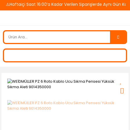
⚠️Haftaiçi Saat 16:00’a Kadar Verilen Siparişlerde Aynı Gün Kar