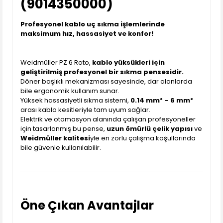
(9014350000)
Profesyonel kablo uç sıkma işlemlerinde
maksimum hız, hassasiyet ve konfor!
Weidmüller PZ 6 Roto,
kablo yüksükleri için
geliştirilmiş profesyonel bir sıkma pensesidir.
Döner başlıklı mekanizması sayesinde, dar alanlarda
bile ergonomik kullanım sunar.
Yüksek hassasiyetli sıkma sistemi,
0.14 mm² – 6 mm²
arası kablo kesitleriyle tam uyum sağlar.
Elektrik ve otomasyon alanında çalışan profesyoneller
için tasarlanmış bu pense,
uzun ömürlü çelik yapısı
ve
Weidmüller kalitesi
yle en zorlu çalışma koşullarında
bile güvenle kullanılabilir.
Öne Çıkan Avantajlar