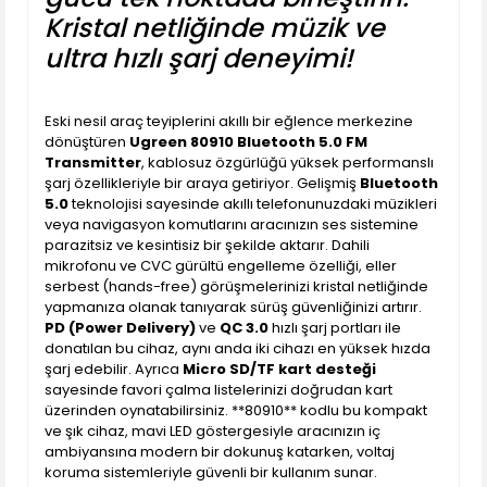
Kristal netliğinde müzik ve
ultra hızlı şarj deneyimi!
Eski nesil araç teyiplerini akıllı bir eğlence merkezine
dönüştüren
Ugreen 80910 Bluetooth 5.0 FM
Transmitter
, kablosuz özgürlüğü yüksek performanslı
şarj özellikleriyle bir araya getiriyor. Gelişmiş
Bluetooth
5.0
teknolojisi sayesinde akıllı telefonunuzdaki müzikleri
veya navigasyon komutlarını aracınızın ses sistemine
parazitsiz ve kesintisiz bir şekilde aktarır. Dahili
mikrofonu ve CVC gürültü engelleme özelliği, eller
serbest (hands-free) görüşmelerinizi kristal netliğinde
yapmanıza olanak tanıyarak sürüş güvenliğinizi artırır.
PD (Power Delivery)
ve
QC 3.0
hızlı şarj portları ile
donatılan bu cihaz, aynı anda iki cihazı en yüksek hızda
şarj edebilir. Ayrıca
Micro SD/TF kart desteği
sayesinde favori çalma listelerinizi doğrudan kart
üzerinden oynatabilirsiniz. **80910** kodlu bu kompakt
ve şık cihaz, mavi LED göstergesiyle aracınızın iç
ambiyansına modern bir dokunuş katarken, voltaj
koruma sistemleriyle güvenli bir kullanım sunar.