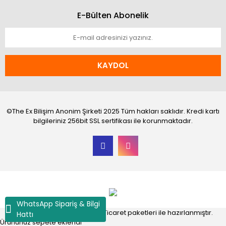
E-Bülten Abonelik
KAYDOL
©The Ex Bilişim Anonim Şirketi 2025 Tüm hakları saklıdır. Kredi kartı
bilgileriniz 256bit SSL sertifikası ile korunmaktadır.
WhatsApp Sipariş & Bilgi
®
IdeaSoft
|
E-ticaret
Akıllı E-Ticaret paketleri ile hazırlanmıştır.
Hattı
Ürününüz sepete eklendi