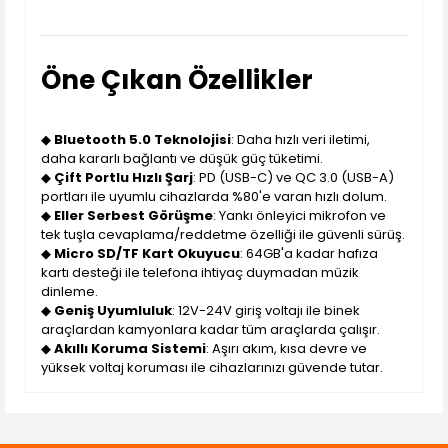
Öne Çıkan Özellikler
◆
Bluetooth 5.0 Teknolojisi
: Daha hızlı veri iletimi,
daha kararlı bağlantı ve düşük güç tüketimi.
◆
Çift Portlu Hızlı Şarj
: PD (USB-C) ve QC 3.0 (USB-A)
portları ile uyumlu cihazlarda %80'e varan hızlı dolum.
◆
Eller Serbest Görüşme
: Yankı önleyici mikrofon ve
tek tuşla cevaplama/reddetme özelliği ile güvenli sürüş.
◆
Micro SD/TF Kart Okuyucu
: 64GB'a kadar hafıza
kartı desteği ile telefona ihtiyaç duymadan müzik
dinleme.
◆
Geniş Uyumluluk
: 12V-24V giriş voltajı ile binek
araçlardan kamyonlara kadar tüm araçlarda çalışır.
◆
Akıllı Koruma Sistemi
: Aşırı akım, kısa devre ve
yüksek voltaj koruması ile cihazlarınızı güvende tutar.