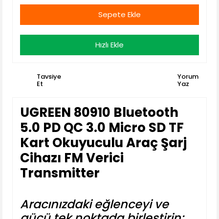
Sepete Ekle
Hızlı Ekle
Tavsiye
Yorum
Et
Yaz
UGREEN 80910 Bluetooth
5.0 PD QC 3.0 Micro SD TF
Kart Okuyuculu Araç Şarj
Cihazı FM Verici
Transmitter
Aracınızdaki eğlenceyi ve
gücü tek noktada birleştirin: