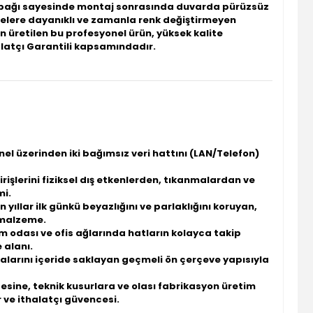
n kapağı sayesinde montaj sonrasında duvarda pürüzsüz
belere dayanıklı ve zamanla renk değiştirmeyen
 üretilen bu profesyonel ürün, yüksek kalite
alatçı Garantili
kapsamındadır.
anel üzerinden iki bağımsız veri hattını (LAN/Telefon)
irişlerini fiziksel dış etkenlerden, tıkanmalardan ve
mi.
n yıllar ilk günkü beyazlığını ve parlaklığını koruyan,
 malzeme.
em odası ve ofis ağlarında hatların kolayca takip
 alanı.
dalarını içeride saklayan geçmeli ön çerçeve yapısıyla
esine, teknik kusurlara ve olası fabrikasyon üretim
 ve ithalatçı güvencesi.