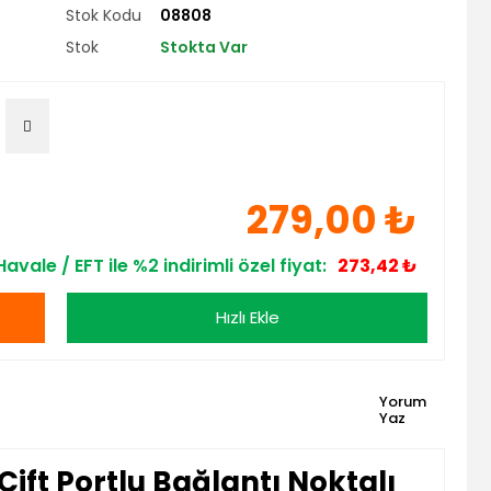
Stok Kodu
08808
Stok
Stokta Var
279,00 ₺
Havale / EFT ile %2 indirimli özel fiyat:
273,42 ₺
Hızlı Ekle
Yorum
Yaz
ift Portlu Bağlantı Noktalı