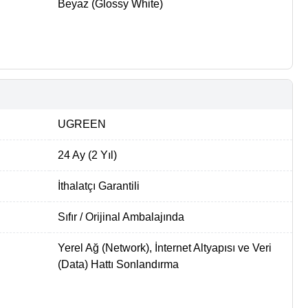
Beyaz (Glossy White)
UGREEN
24 Ay (2 Yıl)
İthalatçı Garantili
Sıfır / Orijinal Ambalajında
Yerel Ağ (Network), İnternet Altyapısı ve Veri
(Data) Hattı Sonlandırma