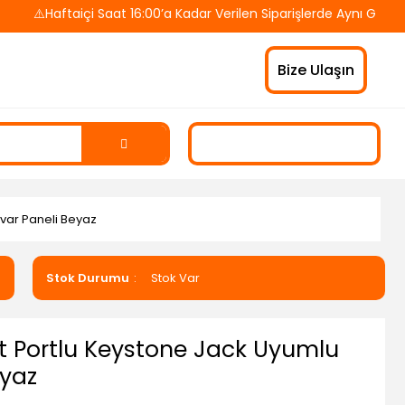
️Haftaiçi Saat 16:00’a Kadar Verilen Siparişlerde Aynı Gün Karg
Bize Ulaşın
var Paneli Beyaz
Stok Durumu
Stok Var
t Portlu Keystone Jack Uyumlu
eyaz