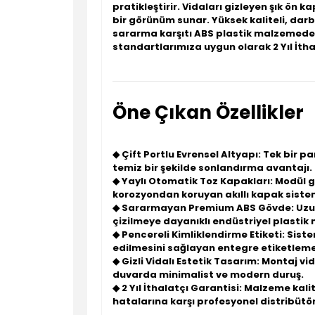
pratikleştirir. Vidaları gizleyen şık ö
bir görünüm sunar. Yüksek kaliteli, dar
sararma karşıtı ABS plastik malzemeden
standartlarımıza uygun olarak
2 Yıl İth
Öne Çıkan Özellikler
◆
Çift Portlu Evrensel Altyapı
: Tek bir p
temiz bir şekilde sonlandırma avantajı.
◆
Yaylı Otomatik Toz Kapakları
: Modül g
korozyondan koruyan akıllı kapak siste
◆
Sararmayan Premium ABS Gövde
: Uzu
çizilmeye dayanıklı endüstriyel plastik
◆
Pencereli Kimliklendirme Etiketi
: Sist
edilmesini sağlayan entegre etiketleme
◆
Gizli Vidalı Estetik Tasarım
: Montaj vi
duvarda minimalist ve modern duruş.
◆
2 Yıl İthalatçı Garantisi
: Malzeme kalit
hatalarına karşı profesyonel distribütör