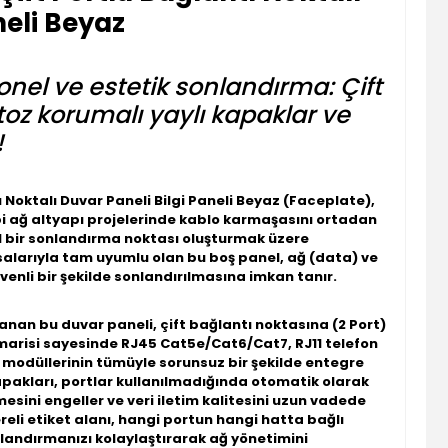
neli Beyaz
nel ve estetik sonlandırma: Çift
toz korumalı yaylı kapaklar ve
!
 Noktalı Duvar Paneli Bilgi Paneli Beyaz (Faceplate)
,
ibi ağ altyapı projelerinde kablo karmaşasını ortadan
l bir sonlandırma noktası oluşturmak üzere
salarıyla tam uyumlu olan bu boş panel, ağ (data) ve
enli bir şekilde sonlandırılmasına imkan tanır.
lanan bu duvar paneli,
çift bağlantı noktasına (2 Port)
imarisi sayesinde RJ45 Cat5e/Cat6/Cat7, RJ11 telefon
modüllerinin tümüyle sorunsuz bir şekilde entegre
apakları
, portlar kullanılmadığında otomatik olarak
esini engeller ve veri iletim kalitesini uzun vadede
reli etiket alanı, hangi portun hangi hatta bağlı
andırmanızı kolaylaştırarak ağ yönetimini