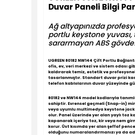
Duvar Paneli Bilgi Pa
Ağ altyapınızda profesyo
portlu keystone yuvası, 
sararmayan ABS gövde
UGREEN 80182 NW144 Çift Portlu Bağlantı
ofis, ev, veri merkezi ve sistem odası g
kaldırarak temiz, estetik ve profesyone
tasarlanmıştır. Standart duvar prizi ka
telefon kablolarının duvar yüzeyinde güv
80182 ve NW144 model kodlarıyla tanım
sahiptir. Evrensel geçmeli (Snap-in) m
veya uyumlu multimedya keystone jack 
olur. Panel üzerinde yer alan
yaylı toz k
kapanarak içeriye toz, kir veya nem girm
korur. Üst kısımda yer alan şeffaf pence
olduğunu numaralandırmanızı ya da adl