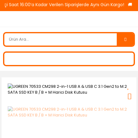
i Saat 16:00’a Kadar Verilen Siparişlerde Aynı Gün Kargo! 🚚 Tüm