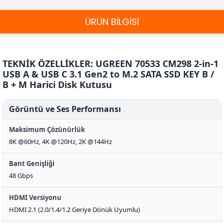
ÜRÜN BİLGİSİ
TEKNİK ÖZELLİKLER: UGREEN 70533 CM298 2-in-1
USB A & USB C 3.1 Gen2 to M.2 SATA SSD KEY B /
B + M Harici Disk Kutusu
Görüntü ve Ses Performansı
Maksimum Çözünürlük
8K @60Hz, 4K @120Hz, 2K @144Hz
Bant Genişliği
48 Gbps
HDMI Versiyonu
HDMI 2.1 (2.0/1.4/1.2 Geriye Dönük Uyumlu)