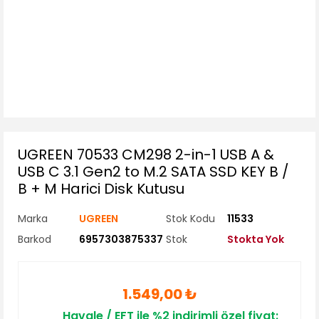
UGREEN 70533 CM298 2-in-1 USB A &
USB C 3.1 Gen2 to M.2 SATA SSD KEY B /
B + M Harici Disk Kutusu
Marka
UGREEN
Stok Kodu
11533
Barkod
6957303875337
Stok
Stokta Yok
1.549,00 ₺
Havale / EFT ile %2 indirimli özel fiyat: