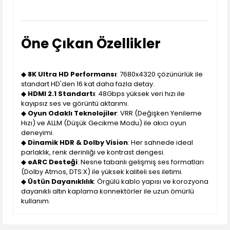
Öne Çıkan Özellikler
◆
8K Ultra HD Performansı
: 7680x4320 çözünürlük ile
standart HD'den 16 kat daha fazla detay.
◆
HDMI 2.1 Standartı
: 48Gbps yüksek veri hızı ile
kayıpsız ses ve görüntü aktarımı.
◆
Oyun Odaklı Teknolojiler
: VRR (Değişken Yenileme
Hızı) ve ALLM (Düşük Gecikme Modu) ile akıcı oyun
deneyimi.
◆
Dinamik HDR & Dolby Vision
: Her sahnede ideal
parlaklık, renk derinliği ve kontrast dengesi.
◆
eARC Desteği
: Nesne tabanlı gelişmiş ses formatları
(Dolby Atmos, DTS:X) ile yüksek kaliteli ses iletimi.
◆
Üstün Dayanıklılık
: Örgülü kablo yapısı ve korozyona
dayanıklı altın kaplama konnektörler ile uzun ömürlü
kullanım.