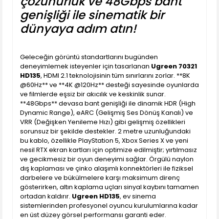
çözünürlük ve 48Gbps bant
genişliği ile sinematik bir
dünyaya adım atın!
Geleceğin görüntü standartlarını bugünden
deneyimlemek isteyenler için tasarlanan
Ugreen 70321
HD135
, HDMI 2.1 teknolojisinin tüm sınırlarını zorlar. **8K
@60Hz** ve **4K @120Hz** desteği sayesinde oyunlarda
ve filmlerde eşsiz bir akıcılık ve keskinlik sunar.
**48Gbps** devasa bant genişliği ile dinamik HDR (High
Dynamic Range), eARC (Gelişmiş Ses Dönüş Kanalı) ve
VRR (Değişken Yenileme Hızı) gibi gelişmiş özellikleri
sorunsuz bir şekilde destekler. 2 metre uzunluğundaki
bu kablo, özellikle PlayStation 5, Xbox Series X ve yeni
nesil RTX ekran kartları için optimize edilmiştir; yırtılmasız
ve gecikmesiz bir oyun deneyimi sağlar. Örgülü naylon
dış kaplaması ve çinko alaşımlı konnektörleri ile fiziksel
darbelere ve bükülmelere karşı maksimum direnç
gösterirken, altın kaplama uçları sinyal kaybını tamamen
ortadan kaldırır.
Ugreen HD135
, ev sinema
sistemlerinden profesyonel oyuncu kurulumlarına kadar
en üst düzey görsel performansı garanti eder.