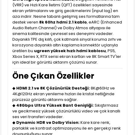
(VRR) ve Hızlı Kare İletimi (QFT) özellikleri sayesinde
ekran yırtılmalarını ve giriş gecikmelerini (input lag) en
aza indirir. Nesne tabanlı gelişmiş ses formatlarına tam
destek veren
8k 60hz hdmi 2.1 kablo
, eARC (Enhanced
Audio Return Channel) ve Dolby Atmos altyapısı ile
sinema kalitesinde çevresel ses deneyimi vadeder.
Dayanıklı TPE dış kılıfı, çok katmanlı sinyal koruma zırhı ve
korozyona dayanıklı altın kaplama konnektör uçlarıyla
üretilen bu
ugreen yüksek hızlı hdmi kablosu
, PS5,
Xbox Series X, RTX serisi ekran kartları ve 8K Smart TV'ler
için ideal bir görüntü aktarım çözümü sunar.
Öne Çıkan Özellikler
◆
HDMI 2.1 ve 8K Çözünürlük Desteği:
8K@60Hz ve
4K@120Hz ekran yenileme hızları ile kristal netliğinde
pürüzsüz görüntü aktarımı sağlar.
◆
48Gbps Ultra Yüksek Bant Genişliği:
Sıkıştırmasız
ve gecikmesiz yüksek çözünürlüklü video ve çok kanallı
ses veri transferi vadeder.
◆
Dynamic HDR ve Dolby Vision:
Kare kare renk,
parlaklık ve kontrast optimizasyonu ile en gerçekçi renk
doygunluğunu sunar.