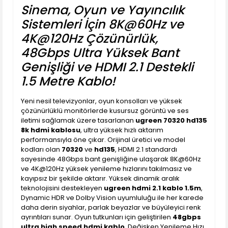
Sinema, Oyun ve Yayıncılık
Sistemleri İçin 8K@60Hz ve
4K@120Hz Çözünürlük,
48Gbps Ultra Yüksek Bant
Genişliği ve HDMI 2.1 Destekli
1.5 Metre Kablo!
Yeni nesil televizyonlar, oyun konsolları ve yüksek
çözünürlüklü monitörlerde kusursuz görüntü ve ses
iletimi sağlamak üzere tasarlanan
ugreen 70320 hd135
8k hdmi kablosu
, ultra yüksek hızlı aktarım
performansıyla öne çıkar. Orijinal üretici ve model
kodları olan
70320
ve
hd135
, HDMI 2.1 standardı
sayesinde 48Gbps bant genişliğine ulaşarak 8K@60Hz
ve 4K@120Hz yüksek yenileme hızlarını takılmasız ve
kayıpsız bir şekilde aktarır. Yüksek dinamik aralık
teknolojisini destekleyen
ugreen hdmi 2.1 kablo 1.5m
,
Dynamic HDR ve Dolby Vision uyumluluğu ile her karede
daha derin siyahlar, parlak beyazlar ve büyüleyici renk
ayrıntıları sunar. Oyun tutkunları için geliştirilen
48gbps
ultra high speed hdmi kablo
, Değişken Yenileme Hızı