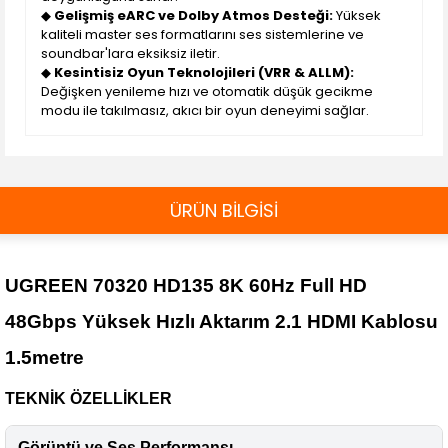
◆
Gelişmiş eARC ve Dolby Atmos Desteği:
Yüksek
kaliteli master ses formatlarını ses sistemlerine ve
soundbar'lara eksiksiz iletir.
◆
Kesintisiz Oyun Teknolojileri (VRR & ALLM):
Değişken yenileme hızı ve otomatik düşük gecikme
modu ile takılmasız, akıcı bir oyun deneyimi sağlar.
ÜRÜN BİLGİSİ
UGREEN 70320 HD135 8K 60Hz Full HD
48Gbps Yüksek Hızlı Aktarım 2.1 HDMI Kablosu
1.5metre
TEKNİK ÖZELLİKLER
Görüntü ve Ses Performansı