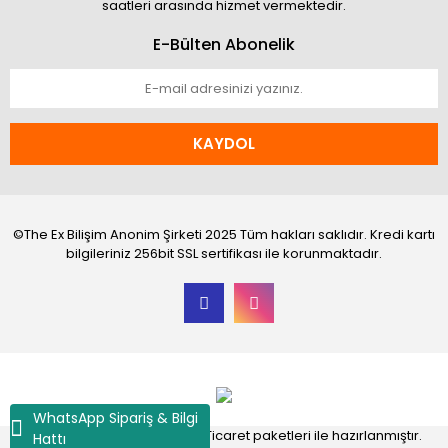
saatleri arasında hizmet vermektedir.
E-Bülten Abonelik
KAYDOL
©The Ex Bilişim Anonim Şirketi 2025 Tüm hakları saklıdır. Kredi kartı
bilgileriniz 256bit SSL sertifikası ile korunmaktadır.
WhatsApp Sipariş & Bilgi
®
IdeaSoft
|
E-ticaret
Akıllı E-Ticaret paketleri ile hazırlanmıştır.
Hattı