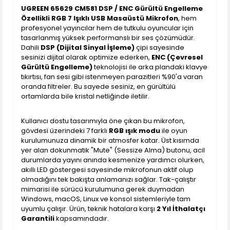
UGREEN 65629 CM581 DSP / ENC Gürültü Engelleme
Özellikli RGB 7 Işıklı USB Masaüstü Mikrofon
, hem
profesyonel yayıncılar hem de tutkulu oyuncular için
tasarlanmış yüksek performanslı bir ses çözümüdür.
Dahili
DSP (Dijital Sinyal İşleme)
çipi sayesinde
sesinizi dijital olarak optimize ederken,
ENC (Çevresel
Gürültü Engelleme)
teknolojisi ile arka plandaki klavye
tıkırtısı, fan sesi gibi istenmeyen parazitleri %90'a varan
oranda filtreler. Bu sayede sesiniz, en gürültülü
ortamlarda bile kristal netliğinde iletilir.
Kullanıcı dostu tasarımıyla öne çıkan bu mikrofon,
gövdesi üzerindeki 7 farklı
RGB ışık modu
ile oyun
kurulumunuza dinamik bir atmosfer katar. Üst kısımda
yer alan dokunmatik "Mute" (Sessize Alma) butonu, acil
durumlarda yayını anında kesmenize yardımcı olurken,
akıllı LED göstergesi sayesinde mikrofonun aktif olup
olmadığını tek bakışta anlamanızı sağlar. Tak-çalıştır
mimarisi ile sürücü kurulumuna gerek duymadan
Windows, macOS, Linux ve konsol sistemleriyle tam
uyumlu çalışır. Ürün, teknik hatalara karşı
2 Yıl İthalatçı
Garantili
kapsamındadır.