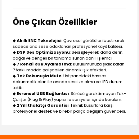
Öne Çıkan Özellikler
◆
Akıllı ENC Teknolojisi
: Çevresel gürültüleri bastırarak
sadece ana sese odaklanan profesyonel kayıt kalitesi.
◆
DSP Ses Optimizasyonu
: Sesi işleyerek daha derin,
doğal ve dengeli bir tonlama sunan dahili işlemci.
◆
7 Renkli RGB Aydınlatma
: Kurulumunuza şıklık katan
7 farklı modda çalışabilen dinamik ışık efektleri.
◆
Tek Dokunuşla Mute
: Üst paneldeki hassas
dokunmatik alan ile anında sessize alma ve LED durum
takibi.
◆
Evrensel USB Bağlantısı
: Sürücü gerektirmeyen Tak-
Çalıştır (Plug & Play) yapısı ile saniyeler içinde kurulum.
◆
2 Yıl İthalatçı Garantisi
: Teknik kusurlara karşı
profesyonel destek ve birebir parça değişim güvencesi.