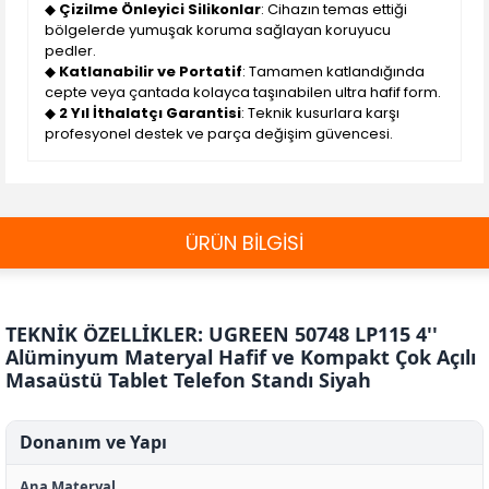
◆
Çizilme Önleyici Silikonlar
: Cihazın temas ettiği
bölgelerde yumuşak koruma sağlayan koruyucu
pedler.
◆
Katlanabilir ve Portatif
: Tamamen katlandığında
cepte veya çantada kolayca taşınabilen ultra hafif form.
◆
2 Yıl İthalatçı Garantisi
: Teknik kusurlara karşı
profesyonel destek ve parça değişim güvencesi.
ÜRÜN BİLGİSİ
TEKNİK ÖZELLİKLER: UGREEN 50748 LP115 4''
Alüminyum Materyal Hafif ve Kompakt Çok Açılı
Masaüstü Tablet Telefon Standı Siyah
Donanım ve Yapı
Ana Materyal