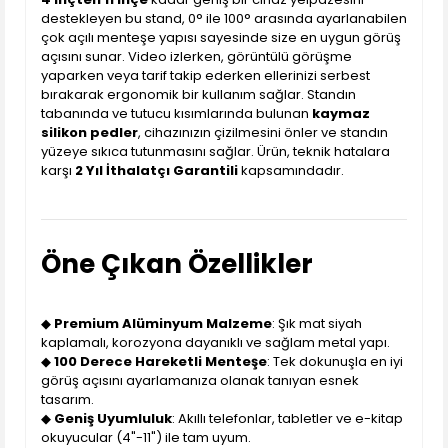
destekleyen bu stand, 0° ile 100° arasında ayarlanabilen
çok açılı menteşe yapısı sayesinde size en uygun görüş
açısını sunar. Video izlerken, görüntülü görüşme
yaparken veya tarif takip ederken ellerinizi serbest
bırakarak ergonomik bir kullanım sağlar. Standın
tabanında ve tutucu kısımlarında bulunan
kaymaz
silikon pedler
, cihazınızın çizilmesini önler ve standın
yüzeye sıkıca tutunmasını sağlar. Ürün, teknik hatalara
karşı
2 Yıl İthalatçı Garantili
kapsamındadır.
Öne Çıkan Özellikler
◆
Premium Alüminyum Malzeme
: Şık mat siyah
kaplamalı, korozyona dayanıklı ve sağlam metal yapı.
◆
100 Derece Hareketli Menteşe
: Tek dokunuşla en iyi
görüş açısını ayarlamanıza olanak tanıyan esnek
tasarım.
◆
Geniş Uyumluluk
: Akıllı telefonlar, tabletler ve e-kitap
okuyucular (4"-11") ile tam uyum.