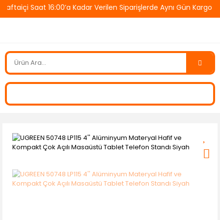
ftaiçi Saat 16:00’a Kadar Verilen Siparişlerde Aynı Gün Kargo! 