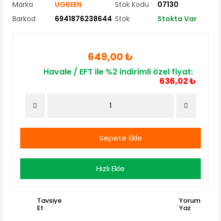
Marka
UGREEN
Stok Kodu
07130
Barkod
6941876238644
Stok
Stokta Var
649,00 ₺
Havale / EFT ile %2 indirimli özel fiyat:
636,02 ₺
Sepete Ekle
Hızlı Ekle
Tavsiye
Yorum
Et
Yaz