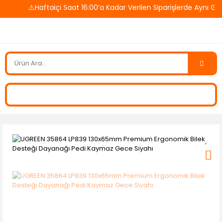
⚠️Haftaiçi Saat 16:00’a Kadar Verilen Siparişlerde Aynı Gü