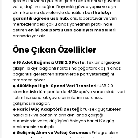
çeken cihazlarla yüklendiğinde bile kararlı ve güvenilir
voltaj dağıtımı sağlar. Dayanıklı gövde yapısı ve aşırı
akım koruma devreleriyle donatılan bu
ithalatçı
garantili ugreen usb hub
, ofis, laboratuvar ve veri
merkezlerindeki çoklu cihaz yönetimini pratik hale
getiren
en iyi çok portlu usb çoklayıcı modelleri
arasında yer alır.
Öne Çıkan Özellikler
◆
16 Adet Bağımsız USB 2.0 Portu:
Tek bir bilgisayar
çıkışını 16 ayrı bağlantı noktasına çoğaltarak aşırı cihaz
bağlantısı gerektiren sistemlerde port yetersizliğini
tamamen çözer.
◆
480Mbps High-Speed Veri Transferi:
USB 2.0
standardıyla tüm portlarda 480Mbps'ye varan stabil veri
iletim hızı sunarak çevre birimlerinin sorunsuz
çalışmasını sağlar.
◆
Harici Güç Adaptörü Desteği:
Yüksek güç tüketen
harici disk ve donanımların aynı anda çalıştığı
durumlarda voltaj düşüşünü önleyen harici 12V güç
beslemesine sahiptir.
◆
Gelişmiş Akım ve Voltaj Koruması:
Entegre akım