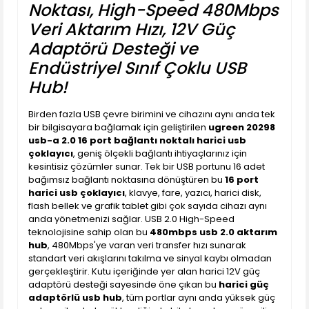
Noktası, High-Speed 480Mbps
Veri Aktarım Hızı, 12V Güç
Adaptörü Desteği ve
Endüstriyel Sınıf Çoklu USB
Hub!
Birden fazla USB çevre birimini ve cihazını aynı anda tek
bir bilgisayara bağlamak için geliştirilen
ugreen 20298
usb-a 2.0 16 port bağlantı noktalı harici usb
çoklayıcı
, geniş ölçekli bağlantı ihtiyaçlarınız için
kesintisiz çözümler sunar. Tek bir USB portunu 16 adet
bağımsız bağlantı noktasına dönüştüren bu
16 port
harici usb çoklayıcı
, klavye, fare, yazıcı, harici disk,
flash bellek ve grafik tablet gibi çok sayıda cihazı aynı
anda yönetmenizi sağlar. USB 2.0 High-Speed
teknolojisine sahip olan bu
480mbps usb 2.0 aktarım
hub
, 480Mbps'ye varan veri transfer hızı sunarak
standart veri akışlarını takılma ve sinyal kaybı olmadan
gerçekleştirir. Kutu içeriğinde yer alan harici 12V güç
adaptörü desteği sayesinde öne çıkan bu
harici güç
adaptörlü usb hub
, tüm portlar aynı anda yüksek güç