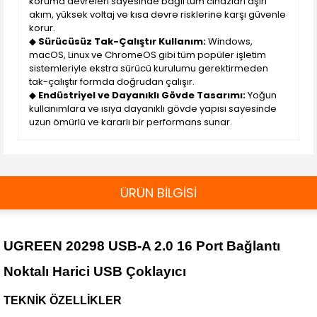
koruma devreleri sayesinde bağlı tüm cihazları aşırı
akım, yüksek voltaj ve kısa devre risklerine karşı güvenle
korur.
◆
Sürücüsüz Tak-Çalıştır Kullanım:
Windows,
macOS, Linux ve ChromeOS gibi tüm popüler işletim
sistemleriyle ekstra sürücü kurulumu gerektirmeden
tak-çalıştır formda doğrudan çalışır.
◆
Endüstriyel ve Dayanıklı Gövde Tasarımı:
Yoğun
kullanımlara ve ısıya dayanıklı gövde yapısı sayesinde
uzun ömürlü ve kararlı bir performans sunar.
ÜRÜN BİLGİSİ
UGREEN 20298 USB-A 2.0 16 Port Bağlantı
Noktalı Harici USB Çoklayıcı
TEKNİK ÖZELLİKLER