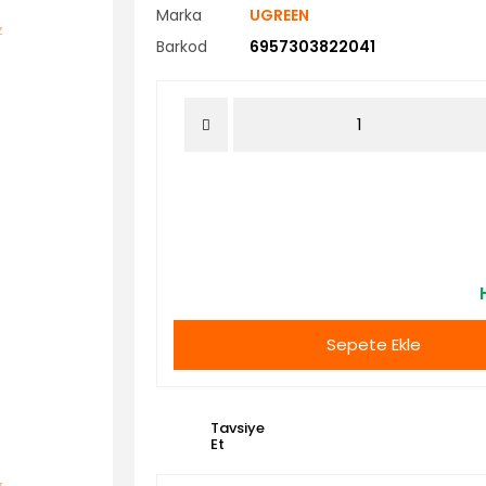
Marka
UGREEN
Barkod
6957303822041
Sepete Ekle
Tavsiye
Et