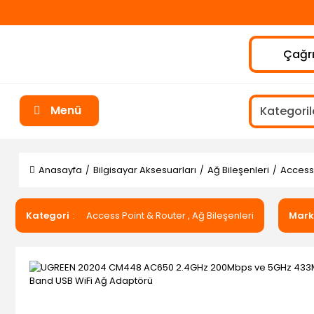
Çağrı
Menü
Anasayfa
Bilgisayar Aksesuarları
Ağ Bileşenleri
Access 
Kategori
Access Point & Router
,
Ağ Bileşenleri
Mar