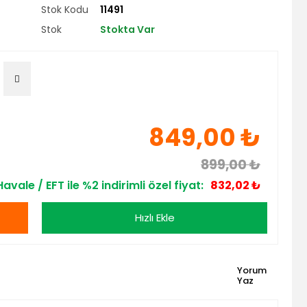
Stok Kodu
11491
Stok
Stokta Var
849,00 ₺
899,00 ₺
Havale / EFT ile %2 indirimli özel fiyat:
832,02 ₺
Hızlı Ekle
Yorum
Yaz