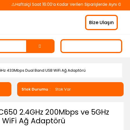
Haftaiçi Saat 16:00’a Kadar Verilen Siparişlerde Aynı Gün Kargo
Bize Ulaşın
Hz 433Mbps Dual Band USB WiFi Ağ Adaptörü
Stok Durumu
Stok Var
650 2.4GHz 200Mbps ve 5GHz
 WiFi Ağ Adaptörü