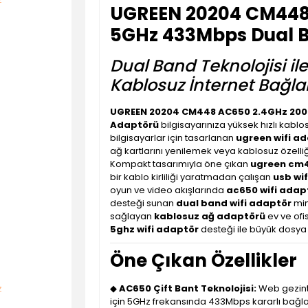
UGREEN 20204 CM448
5GHz 433Mbps Dual B
Dual Band Teknolojisi ile
Kablosuz İnternet Bağlan
UGREEN 20204 CM448 AC650 2.4GHz 200
Adaptörü
bilgisayarınıza yüksek hızlı kablo
bilgisayarlar için tasarlanan
ugreen wifi a
ağ kartlarını yenilemek veya kablosuz özelli
Kompakt tasarımıyla öne çıkan
ugreen cm
bir kablo kirliliği yaratmadan çalışan
usb wi
oyun ve video akışlarında
ac650 wifi adap
desteği sunan
dual band wifi adaptör
mim
sağlayan
kablosuz ağ adaptörü
ev ve ofis
5ghz wifi adaptör
desteği ile büyük dosya 
Öne Çıkan Özellikler
◆
AC650 Çift Bant Teknolojisi:
Web gezinti
için 5GHz frekansında 433Mbps kararlı bağla