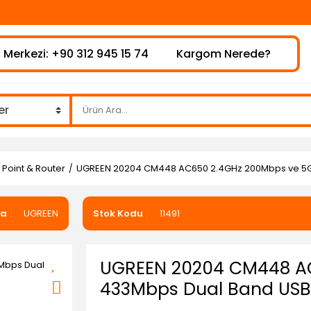
⚠️
 Merkezi: +90 312 945 15 74
Kargom Nerede?
Point & Router
UGREEN 20204 CM448 AC650 2.4GHz 200Mbps ve 5G
ka
UGREEN
Stok Kodu
11491
UGREEN 20204 CM448 AC
433Mbps Dual Band USB