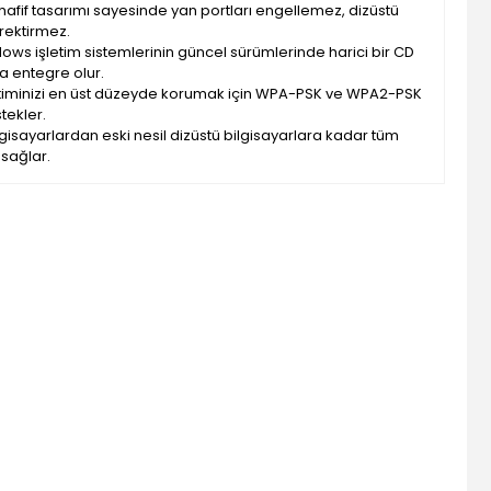
hafif tasarımı sayesinde yan portları engellemez, dizüstü
rektirmez.
ws işletim sistemlerinin güncel sürümlerinde harici bir CD
a entegre olur.
etiminizi en üst düzeyde korumak için WPA-PSK ve WPA2-PSK
tekler.
isayarlardan eski nesil dizüstü bilgisayarlara kadar tüm
 sağlar.