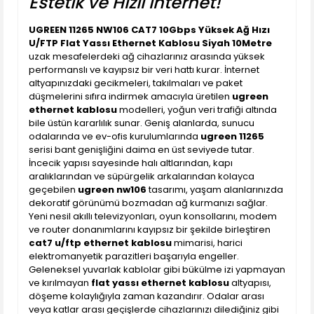
Estetik ve Hızlı İnternet!
UGREEN 11265 NW106 CAT7 10Gbps Yüksek Ağ Hızı
U/FTP Flat Yassı Ethernet Kablosu Siyah 10Metre
uzak mesafelerdeki ağ cihazlarınız arasında yüksek
performanslı ve kayıpsız bir veri hattı kurar. İnternet
altyapınızdaki gecikmeleri, takılmaları ve paket
düşmelerini sıfıra indirmek amacıyla üretilen
ugreen
ethernet kablosu
modelleri, yoğun veri trafiği altında
bile üstün kararlılık sunar. Geniş alanlarda, sunucu
odalarında ve ev-ofis kurulumlarında
ugreen 11265
serisi bant genişliğini daima en üst seviyede tutar.
İncecik yapısı sayesinde halı altlarından, kapı
aralıklarından ve süpürgelik arkalarından kolayca
geçebilen
ugreen nw106
tasarımı, yaşam alanlarınızda
dekoratif görünümü bozmadan ağ kurmanızı sağlar.
Yeni nesil akıllı televizyonları, oyun konsollarını, modem
ve router donanımlarını kayıpsız bir şekilde birleştiren
cat7 u/ftp ethernet kablosu
mimarisi, harici
elektromanyetik parazitleri başarıyla engeller.
Geleneksel yuvarlak kablolar gibi bükülme izi yapmayan
ve kırılmayan
flat yassı ethernet kablosu
altyapısı,
döşeme kolaylığıyla zaman kazandırır. Odalar arası
veya katlar arası geçişlerde cihazlarınızı dilediğiniz gibi