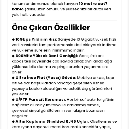
konumlandırmanıza olanak tanıyan
10 metre cat7
kablo
şasisi, uzun ömürlü ve yüksek hızlı bir dijital veri
yolu hattı vadeder.
Öne Çıkan Özellikler
◆
10Gbps Yıldırım Hızı:
Saniyede 10 Gigabit yüksek hızlı
veri transferini tam performansla destekleyerek indirme
ve yükleme sürelerini minimuma indirir.
◆
600MHz Yüksek Bant Genişliği:
Geniş frekans
kapasitesi sayesinde çok sayıda cihaz aynı anda ağa
yüklense bile donma ve ping sorunları yaşanmasını
önler.
◆
Ultra İnce Flat (Yassı) Gövde:
Mobilya arkası, kapı
altı ve dar boşluklardan rahatça geçebilen esnek
yapısıyla kablo kalabalığını ve estetik dışı görünümleri
yok eder.
◆
U/FTP Parazit Koruması:
Her bir saf bakır tel çiftinin
bağımsız alüminyum folyo ile zırhlanmış olması,
çevresel sinyal gürültülerinin veri akışını bozmasını
engeller.
◆
Altın Kaplama Shielded RJ45 Uçlar:
Oksitlenme ve
korozyona dayanıklı metal korumalı konnektör yapısı,