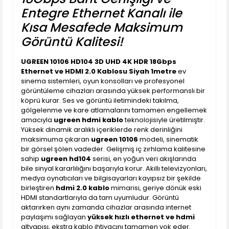
Entegre Ethernet Kanalı ile
Kısa Mesafede Maksimum
Görüntü Kalitesi!
UGREEN 10106 HD104 3D UHD 4K HDR 18Gbps
Ethernet ve HDMI 2.0 Kablosu Siyah 1metre
ev
sinema sistemleri, oyun konsolları ve profesyonel
görüntüleme cihazları arasında yüksek performanslı bir
köprü kurar. Ses ve görüntü iletimindeki takılma,
gölgelenme ve kare atlamalarını tamamen engellemek
amacıyla
ugreen hdmi kablo
teknolojisiyle üretilmiştir.
Yüksek dinamik aralıklı içeriklerde renk derinliğini
maksimuma çıkaran
ugreen 10106
modeli, sinematik
bir görsel şölen vadeder. Gelişmiş iç zırhlama kalitesine
sahip
ugreen hd104
serisi, en yoğun veri akışlarında
bile sinyal kararlılığını başarıyla korur. Akıllı televizyonları,
medya oynatıcıları ve bilgisayarları kayıpsız bir şekilde
birleştiren
hdmi 2.0 kablo
mimarisi, geriye dönük eski
HDMI standartlarıyla da tam uyumludur. Görüntü
aktarırken aynı zamanda cihazlar arasında internet
paylaşımı sağlayan
yüksek hızlı ethernet ve hdmi
altyapısı, ekstra kablo ihtiyacını tamamen yok eder.