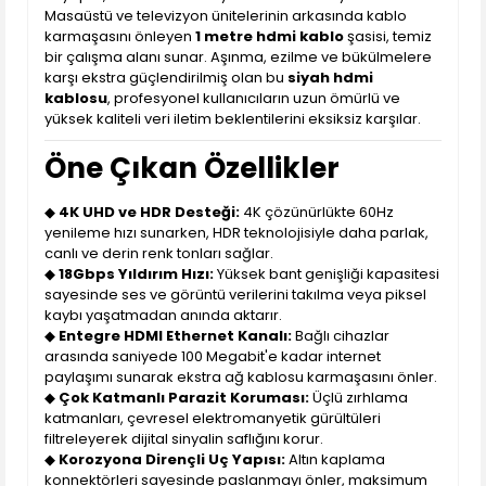
Masaüstü ve televizyon ünitelerinin arkasında kablo
karmaşasını önleyen
1 metre hdmi kablo
şasisi, temiz
bir çalışma alanı sunar. Aşınma, ezilme ve bükülmelere
karşı ekstra güçlendirilmiş olan bu
siyah hdmi
kablosu
, profesyonel kullanıcıların uzun ömürlü ve
yüksek kaliteli veri iletim beklentilerini eksiksiz karşılar.
Öne Çıkan Özellikler
◆
4K UHD ve HDR Desteği:
4K çözünürlükte 60Hz
yenileme hızı sunarken, HDR teknolojisiyle daha parlak,
canlı ve derin renk tonları sağlar.
◆
18Gbps Yıldırım Hızı:
Yüksek bant genişliği kapasitesi
sayesinde ses ve görüntü verilerini takılma veya piksel
kaybı yaşatmadan anında aktarır.
◆
Entegre HDMI Ethernet Kanalı:
Bağlı cihazlar
arasında saniyede 100 Megabit'e kadar internet
paylaşımı sunarak ekstra ağ kablosu karmaşasını önler.
◆
Çok Katmanlı Parazit Koruması:
Üçlü zırhlama
katmanları, çevresel elektromanyetik gürültüleri
filtreleyerek dijital sinyalin saflığını korur.
◆
Korozyona Dirençli Uç Yapısı:
Altın kaplama
konnektörleri sayesinde paslanmayı önler, maksimum