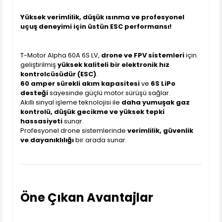
Yüksek verimlilik, düşük ısınma ve profesyonel
uçuş deneyimi için üstün ESC performansı!
T-Motor Alpha 60A 6S LV,
drone ve FPV sistemleri
için
geliştirilmiş
yüksek kaliteli bir elektronik hız
kontrolcüsüdür (ESC)
.
60 amper sürekli akım kapasitesi
ve
6S LiPo
desteği
sayesinde güçlü motor sürüşü sağlar.
Akıllı sinyal işleme teknolojisi ile
daha yumuşak gaz
kontrolü, düşük gecikme ve yüksek tepki
hassasiyeti
sunar.
Profesyonel drone sistemlerinde
verimlilik, güvenlik
ve dayanıklılığı
bir arada sunar.
Öne Çıkan Avantajlar