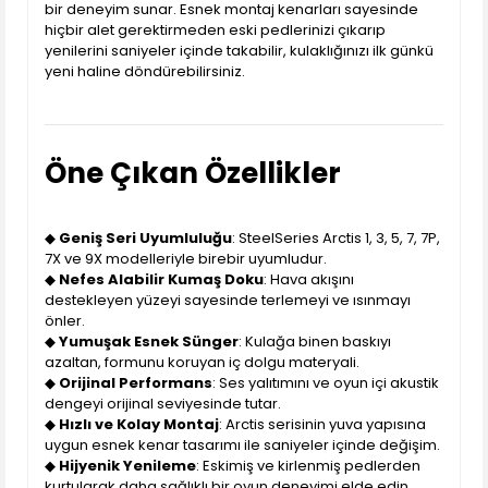
bir deneyim sunar. Esnek montaj kenarları sayesinde
hiçbir alet gerektirmeden eski pedlerinizi çıkarıp
yenilerini saniyeler içinde takabilir, kulaklığınızı ilk günkü
yeni haline döndürebilirsiniz.
Öne Çıkan Özellikler
◆
Geniş Seri Uyumluluğu
: SteelSeries Arctis 1, 3, 5, 7, 7P,
7X ve 9X modelleriyle birebir uyumludur.
◆
Nefes Alabilir Kumaş Doku
: Hava akışını
destekleyen yüzeyi sayesinde terlemeyi ve ısınmayı
önler.
◆
Yumuşak Esnek Sünger
: Kulağa binen baskıyı
azaltan, formunu koruyan iç dolgu materyali.
◆
Orijinal Performans
: Ses yalıtımını ve oyun içi akustik
dengeyi orijinal seviyesinde tutar.
◆
Hızlı ve Kolay Montaj
: Arctis serisinin yuva yapısına
uygun esnek kenar tasarımı ile saniyeler içinde değişim.
◆
Hijyenik Yenileme
: Eskimiş ve kirlenmiş pedlerden
kurtularak daha sağlıklı bir oyun deneyimi elde edin.