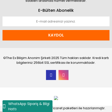
saatleri arasında hizmet vermektedir.
E-Bülten Abonelik
KAYDOL
©The Ex Bilişim Anonim Şirketi 2025 Tüm hakları saklıdır. Kredi kartı
bilgileriniz 256bit SSL sertifikası ile korunmaktadır.
WhatsApp Sipariş & Bilgi
®
IdeaSoft
|
E-ticaret
Akıllı E-Ticaret paketleri ile hazırlanmıştır.
Hattı