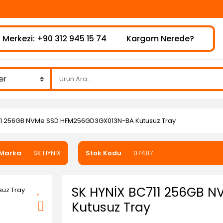
 Merkezi: +90 312 945 15 74
Kargom Nerede?
11 256GB NVMe SSD HFM256GD3GX013N-BA Kutusuz Tray
Marka
SK HYNİX
Stok Kodu
07487
SK HYNİX BC711 256GB 
Kutusuz Tray