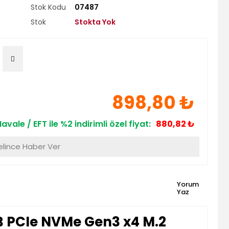
Stok Kodu
07487
Stok
Stokta Yok
898,80 ₺
avale / EFT ile %2 indirimli özel fiyat:
880,82 ₺
lince Haber Ver
Yorum
Yaz
B PCIe NVMe Gen3 x4 M.2