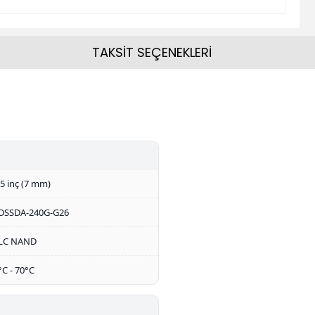
TAKSİT SEÇENEKLERİ
.5 inç (7 mm)
DSSDA-240G-G26
LC NAND
°C - 70°C