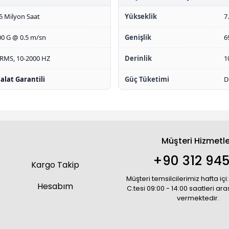
5 Milyon Saat
Yükseklik
7
00 G @ 0.5 m/sn
Genişlik
6
gRMS, 10-2000 HZ
Derinlik
1
alat Garantili
Güç Tüketimi
D
Müşteri Hizmetle
+90 312 945
Kargo Takip
Müşteri temsilcilerimiz hafta içi:
Hesabım
C.tesi 09:00 - 14:00 saatleri ar
vermektedir.