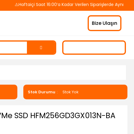
⚠️Haftaiçi Saat 16:00’a Kadar Verilen Siparişlerde Aynı Gün K
Bize Ulaşın
Stok Durumu
Stok Yok
NVMe SSD HFM256GD3GX013N-BA