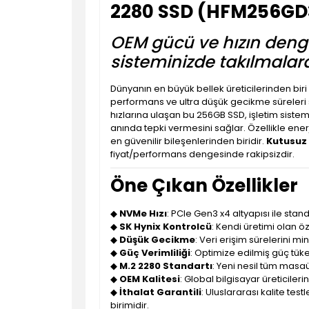
2280 SSD (HFM256GD
OEM gücü ve hızın denges
sisteminizde takılmalara
Dünyanın en büyük bellek üreticilerinden biri 
performans ve ultra düşük gecikme süreleri
hızlarına ulaşan bu 256GB SSD, işletim siste
anında tepki vermesini sağlar. Özellikle ener
en güvenilir bileşenlerinden biridir.
Kutusuz 
fiyat/performans dengesinde rakipsizdir.
Öne Çıkan Özellikler
◆
NVMe Hızı
: PCIe Gen3 x4 altyapısı ile stan
◆
SK Hynix Kontrolcü
: Kendi üretimi olan ö
◆
Düşük Gecikme
: Veri erişim sürelerini mi
◆
Güç Verimliliği
: Optimize edilmiş güç tüke
◆
M.2 2280 Standartı
: Yeni nesil tüm masaü
◆
OEM Kalitesi
: Global bilgisayar üreticileri
◆
İthalat Garantili
: Uluslararası kalite te
birimidir.