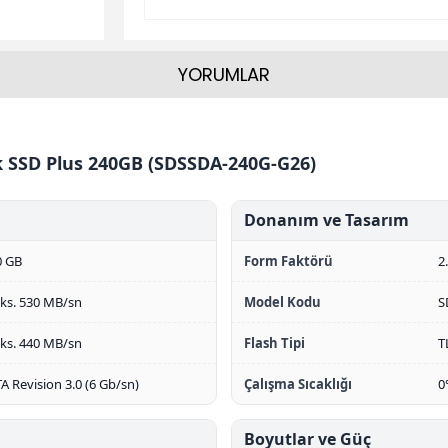
YORUMLAR
sk SSD Plus 240GB (SDSSDA-240G-G26)
Donanım ve Tasarım
0 GB
Form Faktörü
2
ks. 530 MB/sn
Model Kodu
S
ks. 440 MB/sn
Flash Tipi
T
A Revision 3.0 (6 Gb/sn)
Çalışma Sıcaklığı
0
Boyutlar ve Güç