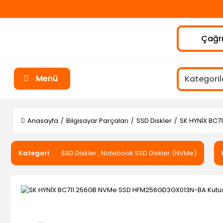
Çağrı
Menü
Anasayfa
Bilgisayar Parçaları
SSD Diskler
SK HYNİX BC7
Kategori
SSD Diskler
,
Notebook SSD Diskler (NVMe)