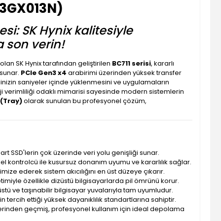
3GX013N)
i: SK Hynix kalitesiyle
 son verin!
olan SK Hynix tarafından geliştirilen
BC711 serisi
, kararlı
 sunar.
PCIe Gen3 x4
arabirimi üzerinden yüksek transfer
minizin saniyeler içinde yüklenmesini ve uygulamaların
ji verimliliği odaklı mimarisi sayesinde modern sistemlerin
(Tray)
olarak sunulan bu profesyonel çözüm,
dart SSD'lerin çok üzerinde veri yolu genişliği sunar.
zel kontrolcü ile kusursuz donanım uyumu ve kararlılık sağlar.
nimize ederek sistem akıcılığını en üst düzeye çıkarır.
timiyle özellikle dizüstü bilgisayarlarda pil ömrünü korur.
stü ve taşınabilir bilgisayar yuvalarıyla tam uyumludur.
nin tercih ettiği yüksek dayanıklılık standartlarına sahiptir.
stlerinden geçmiş, profesyonel kullanım için ideal depolama