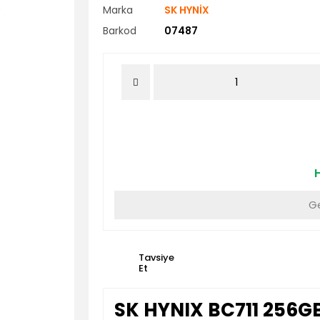
Marka
SK HYNİX
Barkod
07487
H
Ge
Tavsiye
Et
SK HYNIX BC711 256G