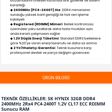
bozulmalarını önleyen kurumsal sınıf güvenlik ve sistem
kararlılığı.
◆
2400MHz (PC4-2400T) Hız
: DDR4 mimarisinin
sunduğu yüksek bant genişliği ile hızlı veri işleme
kabiliyeti.
◆
Registered (RDIMM) Mimari
: Bellek kontrolcüsü
üzerindeki yükü azaltarak daha fazla modülün aynı
anda kararlı çalışmasını sağlar.
◆
1.2V Düşük Enerji Tüketimi
: Standart DDR3 belleklere
göre %20'ye varan enerji tasarrufu ve daha az ısınma.
◆
2 Yıl İthalatçı Garantisi
: Teknik kusurlara karşı
profesyonel destek ve parça değişim güvencesi.
ÜRÜN BİLGİSİ
TEKNİK ÖZELLİKLER: SK HYNIX 32GB DDR4
2400MHz 2Rx4 PC4-2400T 1.2V CL17 ECC RDIMM
Sunucu RAM