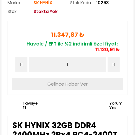
Marka
SK HYNİX
Stok Kodu
10293
Stok
Stokta Yok
11.347,87 ₺
Havale / EFT ile %2 indirimli özel fiyat:
11.120,91 ₺
Gelince Haber Ver
Tavsiye
Yorum
Et
Yaz
SK HYNIX 32GB DDR4
2400MHz 2Rx4 PC4-2400T