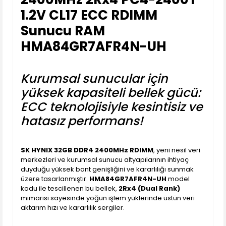
1.2V CL17 ECC RDIMM
Sunucu RAM
HMA84GR7AFR4N-UH
Kurumsal sunucular için
yüksek kapasiteli bellek gücü:
ECC teknolojisiyle kesintisiz ve
hatasız performans!
SK HYNIX 32GB DDR4 2400MHz RDIMM
, yeni nesil veri
merkezleri ve kurumsal sunucu altyapılarının ihtiyaç
duyduğu yüksek bant genişliğini ve kararlılığı sunmak
üzere tasarlanmıştır.
HMA84GR7AFR4N-UH
model
kodu ile tescillenen bu bellek,
2Rx4 (Dual Rank)
mimarisi sayesinde yoğun işlem yüklerinde üstün veri
aktarım hızı ve kararlılık sergiler.