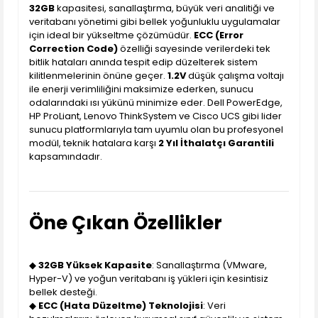
32GB
kapasitesi, sanallaştırma, büyük veri analitiği ve
veritabanı yönetimi gibi bellek yoğunluklu uygulamalar
için ideal bir yükseltme çözümüdür.
ECC (Error
Correction Code)
özelliği sayesinde verilerdeki tek
bitlik hataları anında tespit edip düzelterek sistem
kilitlenmelerinin önüne geçer.
1.2V
düşük çalışma voltajı
ile enerji verimliliğini maksimize ederken, sunucu
odalarındaki ısı yükünü minimize eder. Dell PowerEdge,
HP ProLiant, Lenovo ThinkSystem ve Cisco UCS gibi lider
sunucu platformlarıyla tam uyumlu olan bu profesyonel
modül, teknik hatalara karşı
2 Yıl İthalatçı Garantili
kapsamındadır.
Öne Çıkan Özellikler
◆
32GB Yüksek Kapasite
: Sanallaştırma (VMware,
Hyper-V) ve yoğun veritabanı iş yükleri için kesintisiz
bellek desteği.
◆
ECC (Hata Düzeltme) Teknolojisi
: Veri