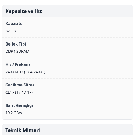
Kapasite ve Hız
Kapasite
32 GB
Bellek Tipi
DDR4 SDRAM
Hız / Frekans
2400 MHz (PC4-2400T)
Gecikme Süresi
CL17 (17-17-17)
Bant Genişliği
19.2 GB/s
Teknik Mimari