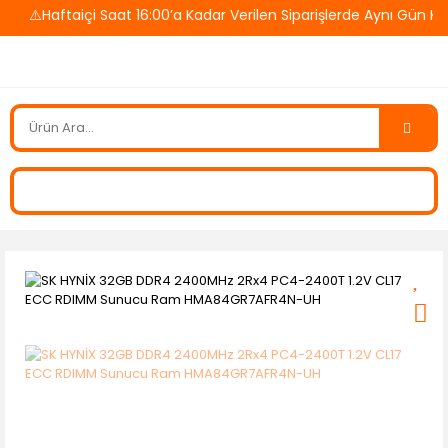
⚠️Haftaiçi Saat 16:00’a Kadar Verilen Siparişlerde Aynı Gün K