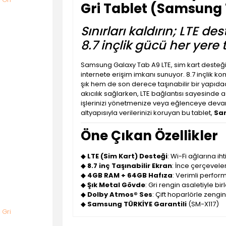
Gri Tablet (Samsung 
Sınırları kaldırın; LTE d
8.7 inçlik gücü her yere 
Samsung Galaxy Tab A9 LTE, sim kart desteği
internete erişim imkanı sunuyor. 8.7 inçlik 
şık hem de son derece taşınabilir bir yapıdad
akıcılık sağlarken, LTE bağlantısı sayesind
işlerinizi yönetmenize veya eğlenceye deva
altyapısıyla verilerinizi koruyan bu tablet,
Sam
Öne Çıkan Özellikler
◆
LTE (Sim Kart) Desteği
: Wi-Fi ağlarına i
◆
8.7 inç Taşınabilir Ekran
: İnce çerçeveler
◆
4GB RAM + 64GB Hafıza
: Verimli perfor
◆
Şık Metal Gövde
: Gri rengin asaletiyle bi
◆
Dolby Atmos® Ses
: Çift hoparlörle zengi
◆
Samsung TÜRKİYE Garantili
(SM-X117)