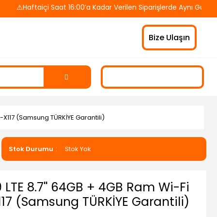
aftaiçi Saat 16:00’a Kadar Verilen Siparişlerde Aynı Gün Kargo! 
Bize Ulaşın
-X117 (Samsung TÜRKİYE Garantili)
Stok Durumu
Stok Yok
LTE 8.7'' 64GB + 4GB Ram Wi-Fi
117 (Samsung TÜRKİYE Garantili)