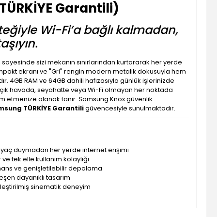
TÜRKİYE Garantili)
esteğiyle Wi-Fi’a bağlı kalmadan,
taşıyın.
 sayesinde sizi mekanın sınırlarından kurtararak her yerde
kompakt ekranı ve "Gri" rengin modern metalik dokusuyla hem
ır. 4GB RAM ve 64GB dahili hafızasıyla günlük işlerinizde
e açık havada, seyahatte veya Wi-Fi olmayan her noktada
m etmenize olanak tanır. Samsung Knox güvenlik
sung TÜRKİYE Garantili
güvencesiyle sunulmaktadır.
htiyaç duymadan her yerde internet erişimi
 ve tek elle kullanım kolaylığı
mans ve genişletilebilir depolama
rleşen dayanıklı tasarım
nleştirilmiş sinematik deneyim