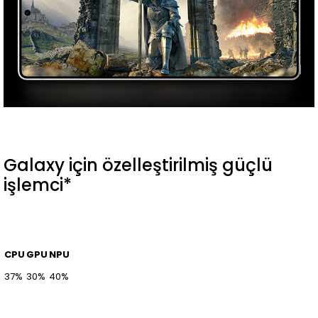
Galaxy için özelleştirilmiş güçlü
işlemci*
CPU
GPU
NPU
37%
30%
40%