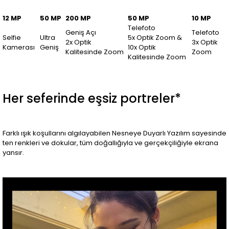
12 MP
50 MP
200 MP
50 MP
10 MP
Telefoto
Geniş Açı
Telefoto
Selfie
Ultra
5x Optik Zoom &
2x Optik
3x Optik
Kamerası
Geniş
10x Optik
Kalitesinde Zoom
Zoom
Kalitesinde Zoom
Her seferinde eşsiz portreler*
Farklı ışık koşullarını algılayabilen Nesneye Duyarlı Yazılım sayesinde
ten renkleri ve dokular, tüm doğallığıyla ve gerçekçiliğiyle ekrana
yansır.