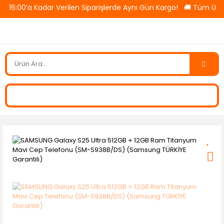
ar Verilen Siparişlerde Aynı Gün Kargo! 🚚 Tüm Ürünlerde Ücretsi