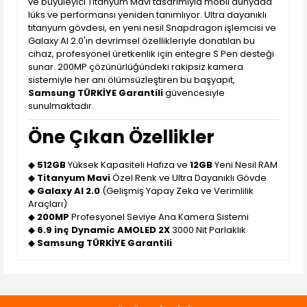
ve büyüleyici Titanyum Mavi tasarımıyla mobil dünyada
lüks ve performansı yeniden tanımlıyor. Ultra dayanıklı
titanyum gövdesi, en yeni nesil Snapdragon işlemcisi ve
Galaxy AI 2.0'ın devrimsel özellikleriyle donatılan bu
cihaz, profesyonel üretkenlik için entegre S Pen desteği
sunar. 200MP çözünürlüğündeki rakipsiz kamera
sistemiyle her anı ölümsüzleştiren bu başyapıt,
Samsung TÜRKİYE Garantili
güvencesiyle
sunulmaktadır.
Öne Çıkan Özellikler
◆
512GB
Yüksek Kapasiteli Hafıza ve
12GB
Yeni Nesil RAM
◆
Titanyum Mavi
Özel Renk ve Ultra Dayanıklı Gövde
◆
Galaxy AI 2.0
(Gelişmiş Yapay Zeka ve Verimlilik
Araçları)
◆
200MP
Profesyonel Seviye Ana Kamera Sistemi
◆
6.9 inç Dynamic AMOLED 2X
3000 Nit Parlaklık
◆
Samsung TÜRKİYE Garantili