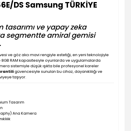
56E/DS Samsung TÜRKİYE
m tasarımı ve yapay zeka
ta segmentte amiral gemisi
.
i ve göz alıcı mavi rengiyle estetiği, en yeni teknolojiyle
i ve 8GB RAM kapasitesiyle oyunlarda ve uygulamalarda
era sistemiyle düşük ışıkta bile profesyonel kareler
antili
güvencesiyle sunulan bu cihaz, dayanıklılığı ve
viyeye taşıyor.
mium Tasarım
an
graphy) Ana Kamera
ıklılık