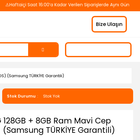
çi Saat 16:00’a Kadar Verilen Siparişlerde Aynı Gün Kargo! 🚚 T
Bize Ulaşın
) (Samsung TÜRKİYE Garantili)
Stok Durumu
Stok Yok
 128GB + 8GB Ram Mavi Cep
 (Samsung TÜRKİYE Garantili)