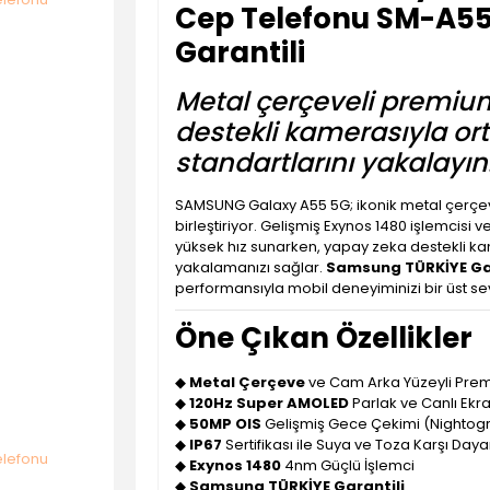
Cep Telefonu SM-A5
Garantili
Metal çerçeveli premiu
destekli kamerasıyla or
standartlarını yakalayın
SAMSUNG Galaxy A55 5G; ikonik metal çerçeves
birleştiriyor. Gelişmiş Exynos 1480 işlemcis
yüksek hız sunarken, yapay zeka destekli kam
yakalamanızı sağlar.
Samsung TÜRKİYE Gar
performansıyla mobil deneyiminizi bir üst se
Öne Çıkan Özellikler
◆
Metal Çerçeve
ve Cam Arka Yüzeyli Pre
◆
120Hz Super AMOLED
Parlak ve Canlı Ekr
◆
50MP OIS
Gelişmiş Gece Çekimi (Nighto
◆
IP67
Sertifikası ile Suya ve Toza Karşı Dayan
◆
Exynos 1480
4nm Güçlü İşlemci
◆
Samsung TÜRKİYE Garantili