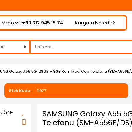
⚠️Haftai
 Merkezi: +90 312 945 15 74
Kargom Nerede?
NG Galaxy A55 5G 128GB + 8GB Ram Mavi Cep Telefonu (SM-A556E/DS
Stok Kodu
11027
SAMSUNG Galaxy A55 5G
Telefonu (SM-A556E/DS)