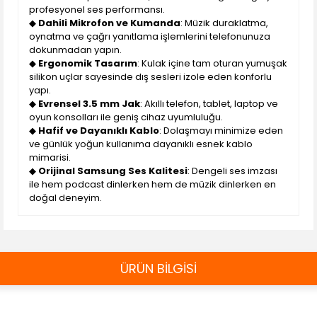
profesyonel ses performansı.
◆
Dahili Mikrofon ve Kumanda
: Müzik duraklatma,
oynatma ve çağrı yanıtlama işlemlerini telefonunuza
dokunmadan yapın.
◆
Ergonomik Tasarım
: Kulak içine tam oturan yumuşak
silikon uçlar sayesinde dış sesleri izole eden konforlu
yapı.
◆
Evrensel 3.5 mm Jak
: Akıllı telefon, tablet, laptop ve
oyun konsolları ile geniş cihaz uyumluluğu.
◆
Hafif ve Dayanıklı Kablo
: Dolaşmayı minimize eden
ve günlük yoğun kullanıma dayanıklı esnek kablo
mimarisi.
◆
Orijinal Samsung Ses Kalitesi
: Dengeli ses imzası
ile hem podcast dinlerken hem de müzik dinlerken en
doğal deneyim.
ÜRÜN BİLGİSİ