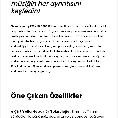
müziğin her ayrıntısını
keşfedin!
Samsung EO-IA500B
, her biri 8 mm ve 11 mm'lik iki farklı
hoparlörden oluşan çift yollu ses yapısı sayesinde kristal
netliğinde tizler ve derin baslar sunar. 3.5 mm standart
jak girişi ile tüm uyumlu cihazlarınıza tak-çalıştır
kolaylığıyla bağlanırken, ergonomik yapısı sayesinde
uzun süreli kullanımlarda bile üstün konfor sağlar. Dahili
mikrofonu ve kontrol tuşlarıyla çağrılarınızı ve müziğinizi
zahmetsizce yönetmenize imkan tanıyan bu kulaklık,
Distribütör Garantisi
güvencesiyle dayanıklılığı ve
kaliteyi bir araya getiriyor.
Öne Çıkan Özellikler
◆
Çift Yollu Hoparlör Teknolojisi
: 8 mm ve 11 mm
sürücüler ile pürüzsüz bas, orta ve tiz dengesi sağlayan