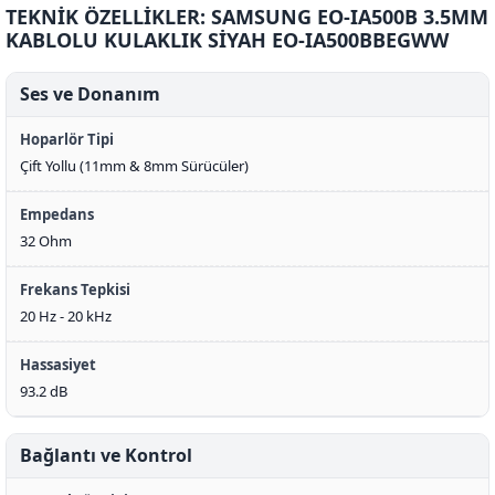
TEKNİK ÖZELLİKLER: SAMSUNG EO-IA500B 3.5MM
KABLOLU KULAKLIK SİYAH EO-IA500BBEGWW
Ses ve Donanım
Hoparlör Tipi
Çift Yollu (11mm & 8mm Sürücüler)
Empedans
32 Ohm
Frekans Tepkisi
20 Hz - 20 kHz
Hassasiyet
93.2 dB
Bağlantı ve Kontrol