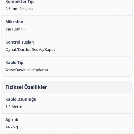
Konnektör Tipi
3.5 mm Ses Jakı
Mikrofon
Var (Dahili)
Kontrol Tuşları
Oynat/Durdur, Ses Aç/Kapat
Kablo Tipi
Yassı/Dayanıklı Kaplama
Fiziksel Özellikler
Kablo Uzunluğu
1.2 Metre
Ağırlık
14.76 g