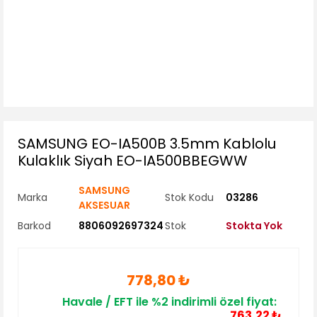
SAMSUNG EO-IA500B 3.5mm Kablolu
Kulaklık Siyah EO-IA500BBEGWW
SAMSUNG
Marka
Stok Kodu
03286
AKSESUAR
Barkod
8806092697324
Stok
Stokta Yok
778,80 ₺
Havale / EFT ile %2 indirimli özel fiyat:
763,22 ₺