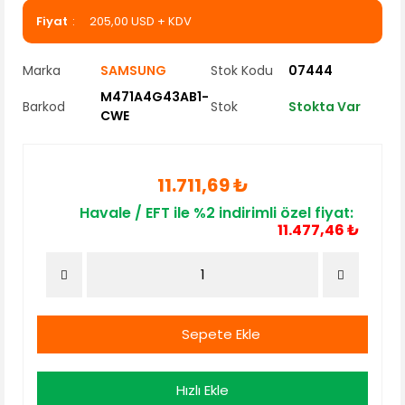
Fiyat
205,00 USD + KDV
Marka
SAMSUNG
Stok Kodu
07444
M471A4G43AB1-
Barkod
Stok
Stokta Var
CWE
11.711,69 ₺
Havale / EFT ile %2 indirimli özel fiyat:
11.477,46 ₺
Sepete Ekle
Hızlı Ekle