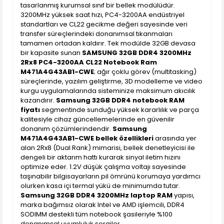
tasarlanmış kurumsal sınıf bir bellek modülüdür.
3200MHz yüksek saat hızı, PC4-3200AA endüstriyel
standartları ve CL22 gecikme değeri sayesinde veri
transfer süreçlerindeki donanımsal tıkanmaları
tamamen ortadan kaldırır. Tek modülde 32GB devasa
bir kapasite sunan
SAMSUNG 32GB DDR4 3200MHz
2Rx8 PC4-3200AA CL22 Notebook Ram
M471A4G43AB1-CWE
; ağır çoklu görev (multitasking)
süreçlerinde, yazılım geliştirme, 3D modelleme ve video
kurgu uygulamalarında sisteminize maksimum akıcılık
kazandırır.
Samsung 32GB DDR4 notebook RAM
fiyatı
segmentinde sunduğu yüksek kararlılık ve parça
kalitesiyle cihaz güncellemelerinde en güvenilir
donanım çözümlerindendir.
Samsung
M471A4G43AB1-CWE bellek özellikleri
arasında yer
alan 2Rx8 (Dual Rank) mimarisi, bellek denetleyicisi ile
dengeli bir aktarım hattı kurarak sinyal iletim hızını
optimize eder. 1.2V düşük çalışma voltajı sayesinde
taşınabilir bilgisayarların pil ömrünü korumaya yardımcı
olurken kasa içi termal yükü de minimumda tutar.
Samsung 32GB DDR4 3200MHz laptop RAM
yapısı,
marka bağımsız olarak Intel ve AMD işlemcili, DDR4
SODIMM destekli tüm notebook şasileriyle %100
donanımsal uyumluluk sergiler.