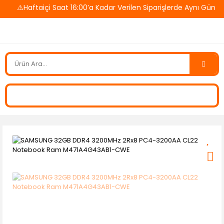
⚠️Haftaiçi Saat 16:00’a Kadar Verilen Siparişlerde Aynı Gün Ka