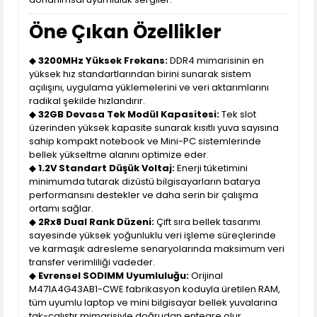
Öne Çıkan Özellikler
◆
3200MHz Yüksek Frekans:
DDR4 mimarisinin en
yüksek hız standartlarından birini sunarak sistem
açılışını, uygulama yüklemelerini ve veri aktarımlarını
radikal şekilde hızlandırır.
◆
32GB Devasa Tek Modül Kapasitesi:
Tek slot
üzerinden yüksek kapasite sunarak kısıtlı yuva sayısına
sahip kompakt notebook ve Mini-PC sistemlerinde
bellek yükseltme alanını optimize eder.
◆
1.2V Standart Düşük Voltaj:
Enerji tüketimini
minimumda tutarak dizüstü bilgisayarların batarya
performansını destekler ve daha serin bir çalışma
ortamı sağlar.
◆
2Rx8 Dual Rank Düzeni:
Çift sıra bellek tasarımı
sayesinde yüksek yoğunluklu veri işleme süreçlerinde
ve karmaşık adresleme senaryolarında maksimum veri
transfer verimliliği vadeder.
◆
Evrensel SODIMM Uyumluluğu:
Orijinal
M471A4G43AB1-CWE fabrikasyon koduyla üretilen RAM,
tüm uyumlu laptop ve mini bilgisayar bellek yuvalarına
tak-çalıştır mimarisiyle doğrudan entegre olur.