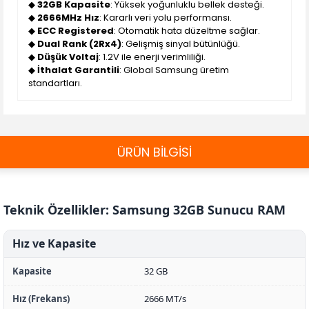
◆
32GB Kapasite
: Yüksek yoğunluklu bellek desteği.
◆
2666MHz Hız
: Kararlı veri yolu performansı.
◆
ECC Registered
: Otomatik hata düzeltme sağlar.
◆
Dual Rank (2Rx4)
: Gelişmiş sinyal bütünlüğü.
◆
Düşük Voltaj
: 1.2V ile enerji verimliliği.
◆
İthalat Garantili
: Global Samsung üretim
standartları.
ÜRÜN BİLGİSİ
Teknik Özellikler: Samsung 32GB Sunucu RAM
Hız ve Kapasite
Kapasite
32 GB
Hız (Frekans)
2666 MT/s