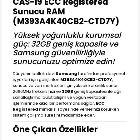
CAS-19 ECC Registered
Sunucu RAM
(M393A4K40CB2-CTD7Y)
Yüksek yoğunluklu kurumsal
güç: 32GB geniş kapasite ve
Samsung güvenilirliğiyle
sunucunuzu optimize edin!
Dünyanın bellek devi
Samsung
tarafından profesyonel
iş yükleri için geliştirilen
M393A4K40CB2-CTD7Y
,
sunucu ve veri merkezleri için yüksek kararlılık sunar.
2666MHz frekans hızı ve
32GB
geniş kapasitesi ile ağır
sanallaştırma, bulut bilişim ve yoğun veritabanı
işlemlerinde akıcı bir performans sağlar.
ECC
Registered
mimarisi sayesinde verilerinizi korurken
sistem çalışma süresini maksimize eder.
Öne Çıkan Özellikler