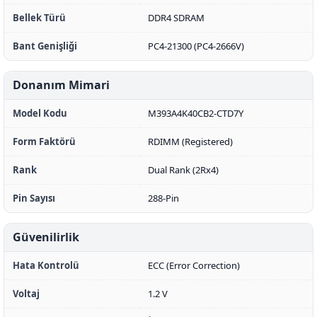
Bellek Türü
DDR4 SDRAM
Bant Genişliği
PC4-21300 (PC4-2666V)
Donanım Mimari
Model Kodu
M393A4K40CB2-CTD7Y
Form Faktörü
RDIMM (Registered)
Rank
Dual Rank (2Rx4)
Pin Sayısı
288-Pin
Güvenilirlik
Hata Kontrolü
ECC (Error Correction)
Voltaj
1.2 V