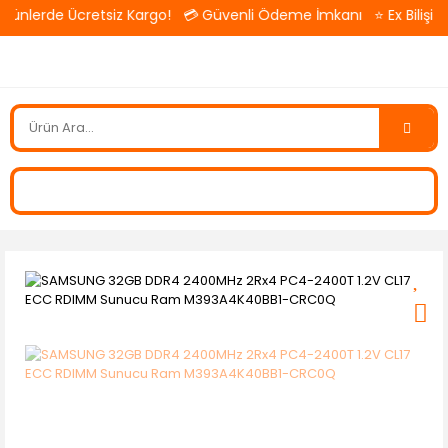
ünlerde Ücretsiz Kargo! 💳 Güvenli Ödeme İmkanı ⭐ Ex Bilişim — 