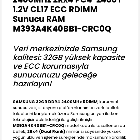
1.2V CL17 ECC RDIMM
Sunucu RAM
M393A4K40BB1-CRC0Q
Veri merkezinizde Samsung
kalitesi: 32GB yüksek kapasite
ve ECC korumasıyla
sunucunuzu geleceğe
hazırlayın!
SAMSUNG 32GB DDR4 2400MHz RDIMM
, kurumsal
sunucu ve iş istasyonu platformlarının en zorlu bellek
taleplerini karşılamak üzere Samsung'un yarı iletken
teknolojisindeki liderliği ile geliştirilmiştir.
M393A4K40BB1-CRC0Q
model kodu ile tescillenen bu
bellek,
2Rx4 (Dual Rank)
mimarisi sayesinde yüksek
yoğunluklu veri işleme süreçlerinde maksimum kararlılık