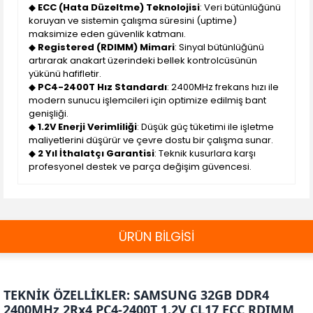
◆
ECC (Hata Düzeltme) Teknolojisi
: Veri bütünlüğünü
koruyan ve sistemin çalışma süresini (uptime)
maksimize eden güvenlik katmanı.
◆
Registered (RDIMM) Mimari
: Sinyal bütünlüğünü
artırarak anakart üzerindeki bellek kontrolcüsünün
yükünü hafifletir.
◆
PC4-2400T Hız Standardı
: 2400MHz frekans hızı ile
modern sunucu işlemcileri için optimize edilmiş bant
genişliği.
◆
1.2V Enerji Verimliliği
: Düşük güç tüketimi ile işletme
maliyetlerini düşürür ve çevre dostu bir çalışma sunar.
◆
2 Yıl İthalatçı Garantisi
: Teknik kusurlara karşı
profesyonel destek ve parça değişim güvencesi.
ÜRÜN BİLGİSİ
TEKNİK ÖZELLİKLER: SAMSUNG 32GB DDR4
2400MHz 2Rx4 PC4-2400T 1.2V CL17 ECC RDIMM