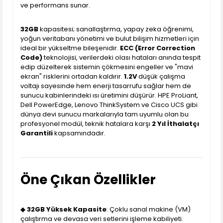
ve performans sunar.
32GB
kapasitesi; sanallaştırma, yapay zeka öğrenimi,
yoğun veritabanı yönetimi ve bulut bilişim hizmetleri için
ideal bir yükseltme bileşenidir.
ECC (Error Correction
Code)
teknolojisi, verilerdeki olası hataları anında tespit
edip düzelterek sistemin çökmesini engeller ve "mavi
ekran" risklerini ortadan kaldırır.
1.2V
düşük çalışma
voltajı sayesinde hem enerji tasarrufu sağlar hem de
sunucu kabinlerindeki ısı üretimini düşürür. HPE ProLiant,
Dell PowerEdge, Lenovo ThinkSystem ve Cisco UCS gibi
dünya devi sunucu markalarıyla tam uyumlu olan bu
profesyonel modül, teknik hatalara karşı
2 Yıl İthalatçı
Garantili
kapsamındadır.
Öne Çıkan Özellikler
◆
32GB Yüksek Kapasite
: Çoklu sanal makine (VM)
çalıştırma ve devasa veri setlerini işleme kabiliyeti.