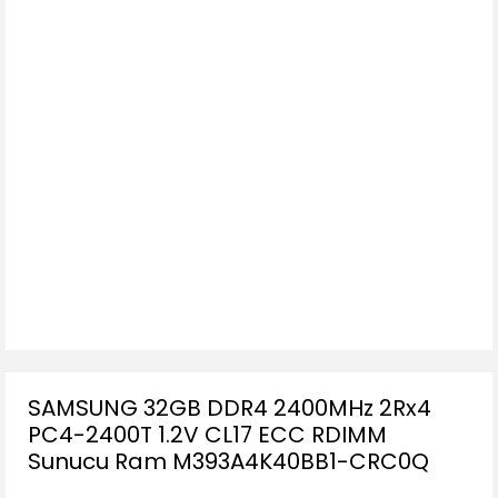
SAMSUNG 32GB DDR4 2400MHz 2Rx4
PC4-2400T 1.2V CL17 ECC RDIMM
Sunucu Ram M393A4K40BB1-CRC0Q